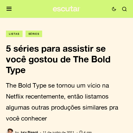
LISTAS
SÉRIES
5 séries para assistir se
você gostou de The Bold
Type
The Bold Type se tornou um vício na
Netflix recentemente, então listamos
algumas outras produções similares pra
você conhecer
by
Iury Bissoli
11 de junho de 2021
4 min