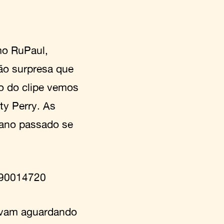
mo RuPaul,
ão surpresa que
ho do clipe vemos
ty Perry. As
 ano passado se
6890014720
tavam aguardando