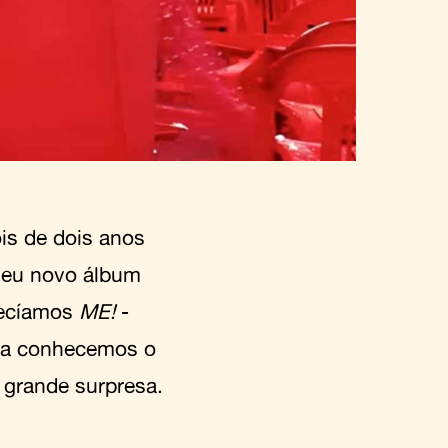
is de dois anos
 seu novo álbum
nhecíamos
ME!
-
ora conhecemos o
grande surpresa.