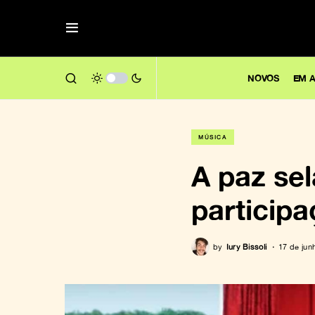
NOVOS
EM A
MÚSICA
A paz sel
participa
by
Iury Bissoli
17 de jun