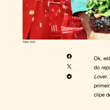
Taylor Swift
Ok, es
do
rep
Lover
.
primei
clipe 