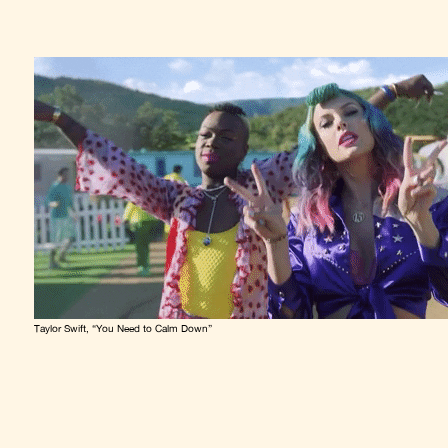
Taylor Swift, “You Need to Calm Down”