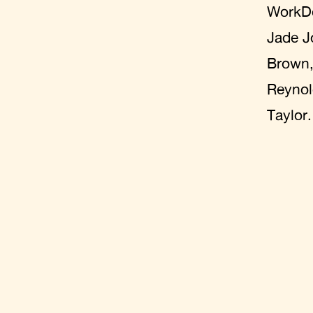
WorkDe
Jade J
Brown,
Reynold
Taylor.