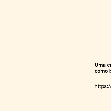
Uma cu
como b
https