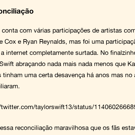
onciliação
e conta com várias participações de artistas co
e Cox e Ryan Reynalds, mas foi uma participaç
 a internet completamente surtada. No finalzin
 Swift abraçando nada mais nada menos que Ka
as tinham uma certa desavença há anos mas no
liaram.
//twitter.com/taylorswift13/status/114060266
essa reconciliação maravilhosa que os fãs es