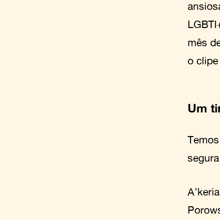
ansios
LGBTI+
mês de
o clipe
Um ti
Temos 
segura 
A’keri
Porows