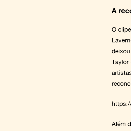
A rec
O clip
Lavern
deixou
Taylor
artist
reconci
https:
Além d