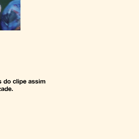
s do clipe assim
zade.