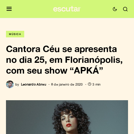
MÚSICA
Cantora Céu se apresenta
no dia 25, em Florianópolis,
com seu show “APKÁ”
by
Leonardo Abreu
8 de janeiro de 2020
3 min