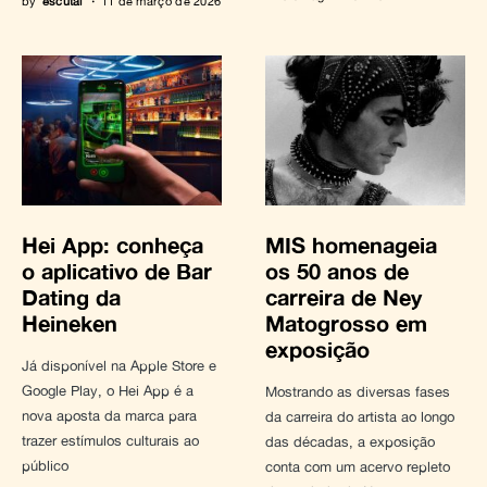
by
escutai
11 de março de 2026
Hei App: conheça
MIS homenageia
o aplicativo de Bar
os 50 anos de
Dating da
carreira de Ney
Heineken
Matogrosso em
exposição
Já disponível na Apple Store e
Google Play, o Hei App é a
Mostrando as diversas fases
nova aposta da marca para
da carreira do artista ao longo
trazer estímulos culturais ao
das décadas, a exposição
público
conta com um acervo repleto