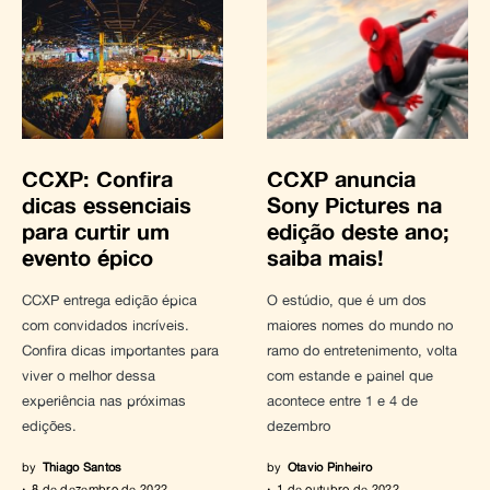
CCXP: Confira
CCXP anuncia
dicas essenciais
Sony Pictures na
para curtir um
edição deste ano;
evento épico
saiba mais!
CCXP entrega edição épica
O estúdio, que é um dos
com convidados incríveis.
maiores nomes do mundo no
Confira dicas importantes para
ramo do entretenimento, volta
viver o melhor dessa
com estande e painel que
experiência nas próximas
acontece entre 1 e 4 de
edições.
dezembro
by
Thiago Santos
by
Otavio Pinheiro
8 de dezembro de 2022
1 de outubro de 2022