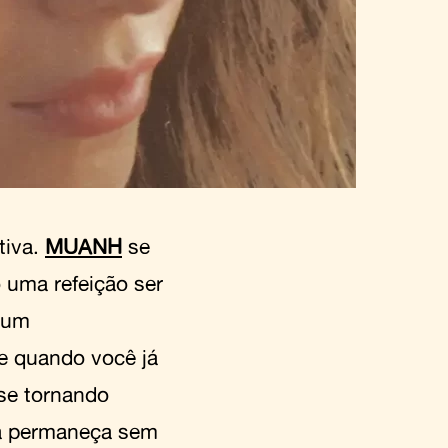
tiva.
MUANH
se
 uma refeição ser
 um
 e quando você já
se tornando
da permaneça sem