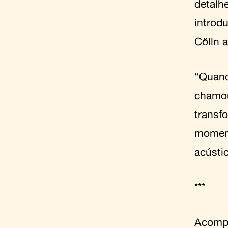
detalh
introd
Cölln 
“Quand
chamou
transf
moment
acústi
***
Acom