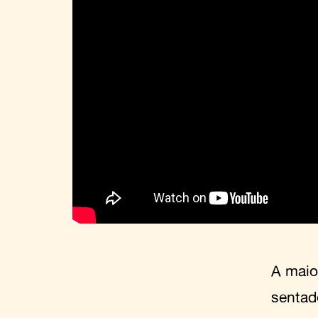
A maio
sentad