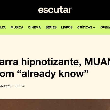
LTA
MÚSICA
CINEMA
SÉRIES
LIVROS
CRÍTICAS
OPINI
arra hipnotizante, MU
com “already know”
 de 2026
1 min