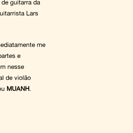
de guitarra da
itarrista Lars
mediatamente me
partes e
bém nesse
l de violão
cou
MUANH
.