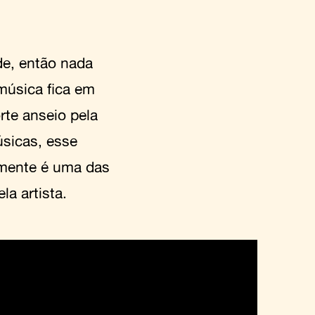
de, então nada
 música fica em
rte anseio pela
úsicas, esse
lmente é uma das
a artista.