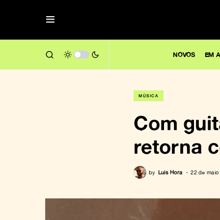
NOVOS
EM A
MÚSICA
Com guit
retorna 
by
Luis Hora
22 de maio