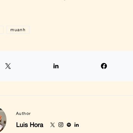
muanh
Author
Luis Hora