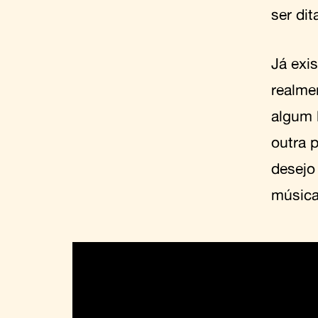
ser dit
Já exi
realme
algum l
outra 
desejo
música