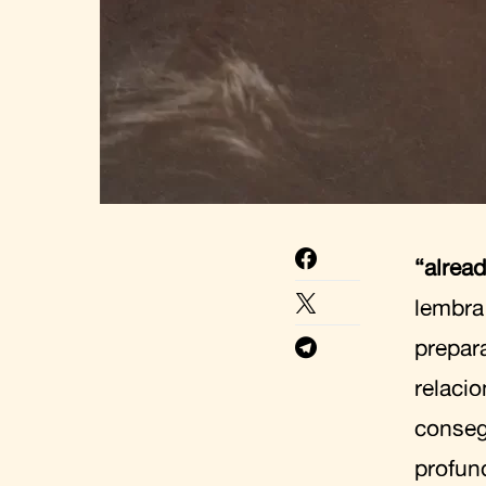
“alrea
lembra
prepar
relaci
conseg
profun