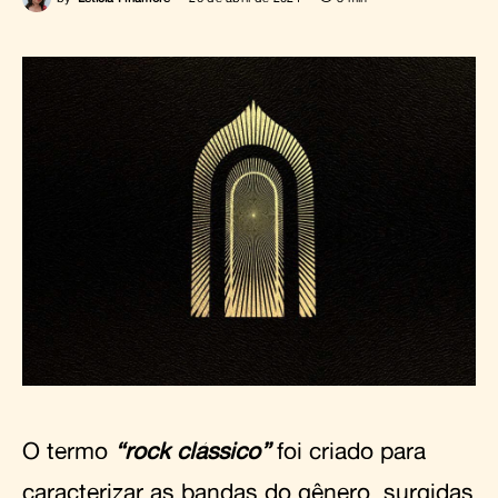
O termo
“rock clássico”
foi criado para
caracterizar as bandas do gênero, surgidas