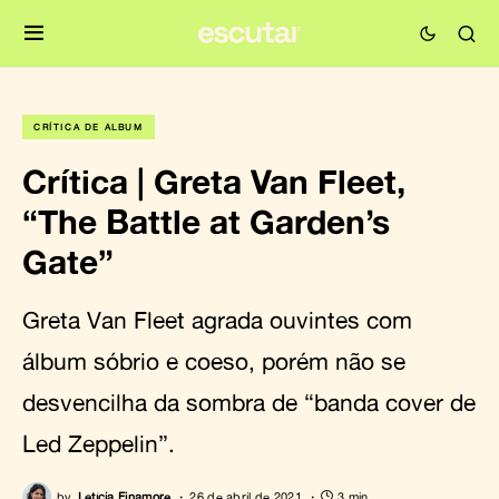
CRÍTICA DE ÁLBUM
Crítica | Greta Van Fleet,
“The Battle at Garden’s
Gate”
Greta Van Fleet agrada ouvintes com
álbum sóbrio e coeso, porém não se
desvencilha da sombra de “banda cover de
Led Zeppelin”.
by
Letícia Finamore
26 de abril de 2021
3 min