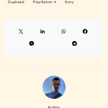
Cuphead
PlaySation 4
Sony
Author