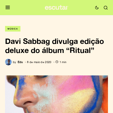
MÚSICA
Davi Sabbag divulga edição
deluxe do álbum “Ritual”
by
Edu
8 de maio de 2020
1 min