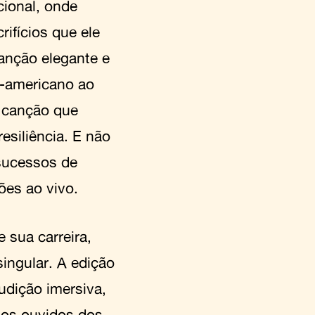
cional, onde
ifícios que ele
anção elegante e
o-americano ao
a canção que
esiliência. E não
sucessos de
ões ao vivo.
 sua carreira,
singular. A edição
udição imersiva,
 os ouvidos dos