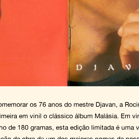
omemorar os 76 anos do mestre Djavan, a Roci
imeira em vinil o clássico álbum Malásia. Em vi
ho de 180 gramas, esta edição limitada é uma v
ação da obra de um dos maiores nomes da nos