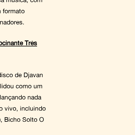
 formato
onadores.
ocinante Três
disco de Djavan
olidou como um
 lançando nada
 vivo, incluindo
, Bicho Solto O