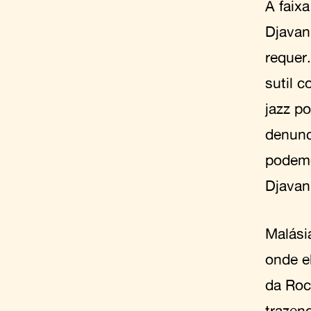
A faix
Djavan
requer
sutil 
jazz p
denunc
podemo
Djavan
Malási
onde e
da Roc
trazen