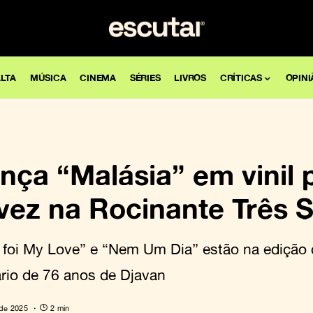
LTA
MÚSICA
CINEMA
SÉRIES
LIVROS
CRÍTICAS
OPINI
nça “Malásia” em vinil 
vez na Rocinante Três 
foi My Love” e “Nem Um Dia” estão na edição
ário de 76 anos de Djavan
 de 2025
2 min