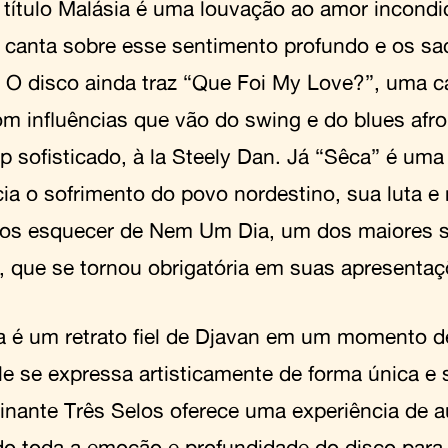
a título Malásia é uma louvação ao amor incondi
 canta sobre esse sentimento profundo e os sacr
. O disco ainda traz “Que Foi My Love?”, uma c
com influências que vão do swing e do blues afr
op sofisticado, à la Steely Dan. Já “Sêca” é um
ia o sofrimento do povo nordestino, sua luta e r
s esquecer de Nem Um Dia, um dos maiores 
, que se tornou obrigatória em suas apresentaç
a é um retrato fiel de Djavan em um momento de
le se expressa artisticamente de forma única e 
inante Três Selos oferece uma experiência de a
do toda a emoção e profundidade do disco para