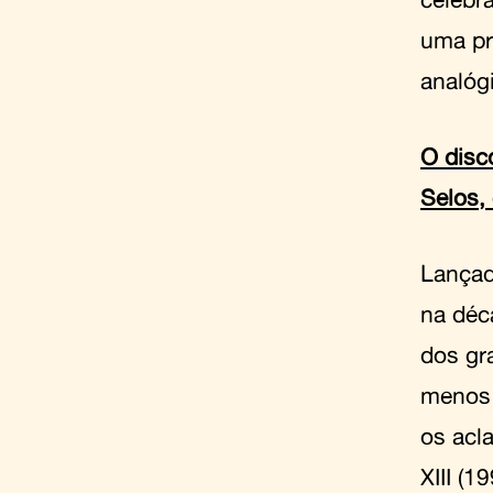
uma pr
analógi
O disc
Selos, 
Lançad
na déc
dos gr
menos 
os acl
XIII (1