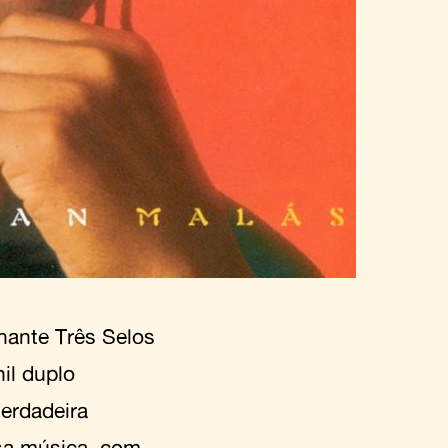
nante Três Selos
nil duplo
erdadeira
sa música, com