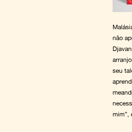
Malási
não ap
Djavan
arranj
seu ta
aprend
meandr
necess
mim”, 