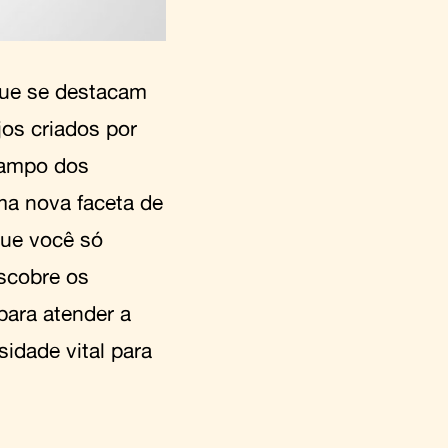
 que se destacam
os criados por
 campo dos
ma nova faceta de
que você só
scobre os
para atender a
idade vital para