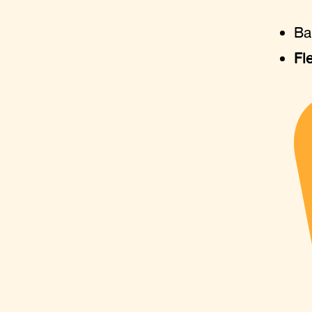
Ba
Fl