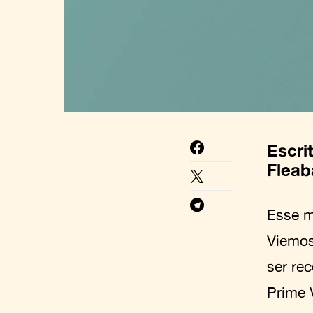
Escri
Fleab
Esse m
Viemos
ser re
Prime 