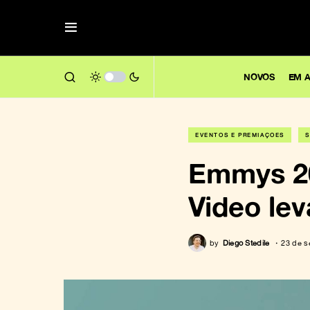
NOVOS
EM A
EVENTOS E PREMIAÇÕES
S
Emmys 20
Video lev
by
Diego Stedile
23 de s