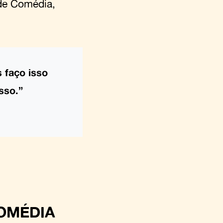
 de Comédia,
s faço isso
sso.”
COMÉDIA