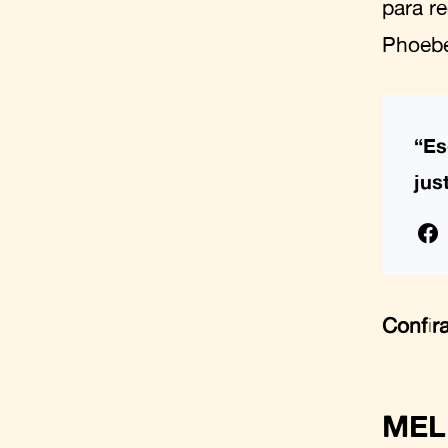
para r
Phoebe
“Es
jus
Confir
MEL