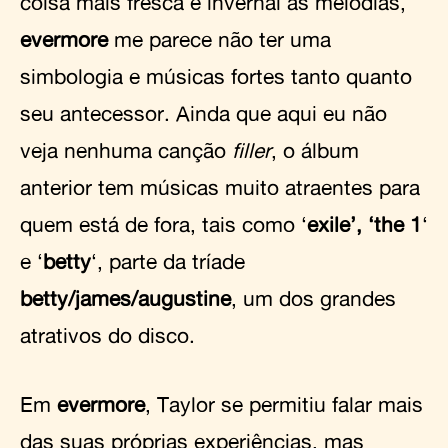
coisa mais fresca e invernal às melodias,
evermore
me parece não ter uma
simbologia e músicas fortes tanto quanto
seu antecessor. Ainda que aqui eu não
veja nenhuma canção
filler
, o álbum
anterior tem músicas muito atraentes para
quem está de fora, tais como ‘
exile’, ‘the 1
‘
e ‘
betty
‘, parte da tríade
betty/james/augustine
, um dos grandes
atrativos do disco.
Em
evermore
, Taylor se permitiu falar mais
das suas próprias experiências, mas