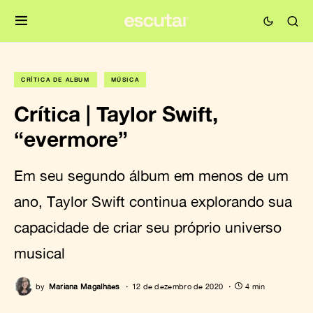
CRÍTICA DE ÁLBUM
MÚSICA
Crítica | Taylor Swift,
“evermore”
Em seu segundo álbum em menos de um
ano, Taylor Swift continua explorando sua
capacidade de criar seu próprio universo
musical
by
Mariana Magalhães
12 de dezembro de 2020
4 min