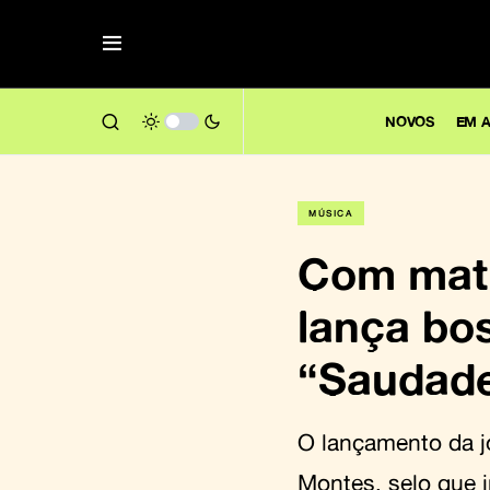
NOVOS
EM A
MÚSICA
Com matu
lança bo
“Saudade
O lançamento da j
Montes, selo que 