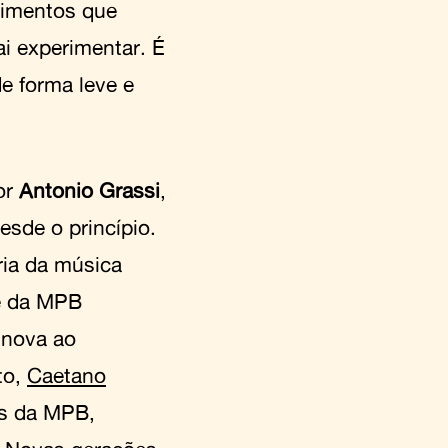
ntimentos que
i experimentar. É
e forma leve e
or
Antonio Grassi
,
esde o princípio.
ria da música
de da MPB
 nova ao
to,
Caetano
os da MPB,