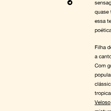
sensaç
quase 
essa t
poétic
Filha 
a cant
Com gr
popular
clássi
tropic
Veloso