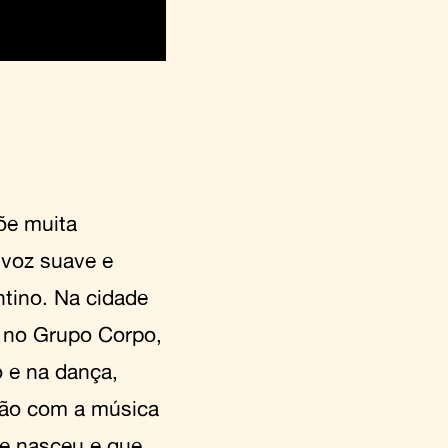
õe muita
a voz suave e
tino. Na cidade
e no Grupo Corpo,
 e na dança,
ação com a música
ue nasceu e que