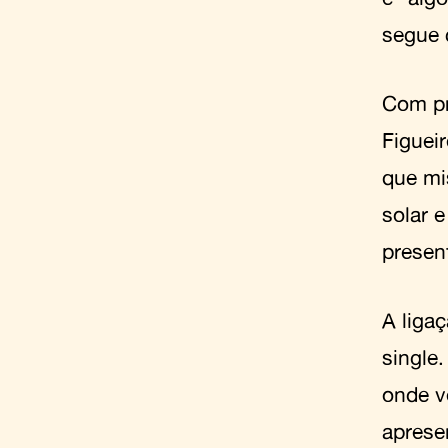
segue 
Com p
Figuei
que mi
solar 
presen
A liga
single
onde v
aprese