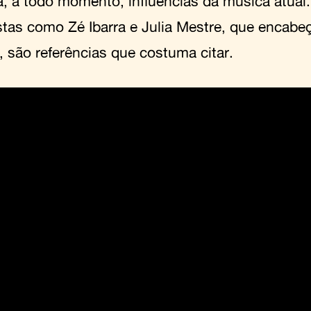
a, a todo momento, influências da música atual
istas como Zé Ibarra e Julia Mestre, que encab
, são referências que costuma citar.