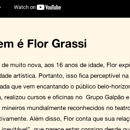
m é Flor Grassi
 de muito nova, aos 16 anos de idade, Flor exp
ade artística. Portanto, isso fica perceptível n
ada que vem encantando o público belo-horizon
a, realizou cursos e oficinas no Grupo Galpão 
 mineiros mundialmente reconhecidos no teatro
tivamente. Além disso, Flor conta que sua rel
o inevitável”, que parece estar consigo desde q