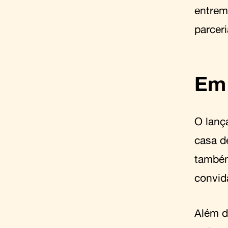
entrem
parcer
Em 
O lanç
casa d
também
convid
Além do