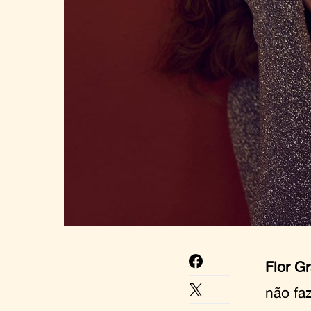
Flor G
não faz