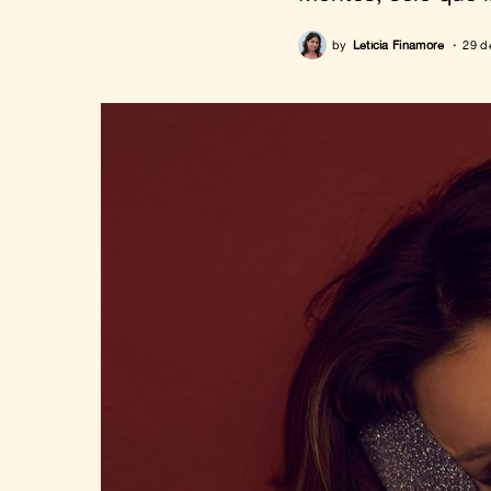
by
Letícia Finamore
29 d