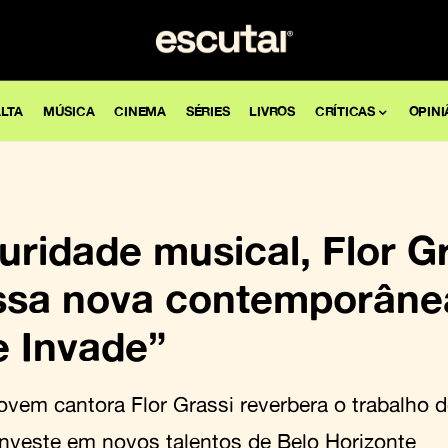
LTA
MÚSICA
CINEMA
SÉRIES
LIVROS
CRÍTICAS
OPINI
ridade musical, Flor Gr
ssa nova contemporâne
 Invade”
ovem cantora Flor Grassi reverbera o trabalho 
investe em novos talentos de Belo Horizonte