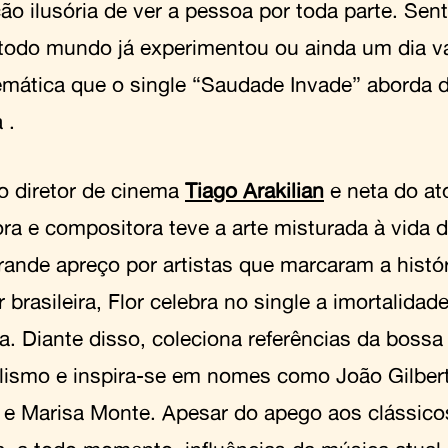
ão ilusória de ver a pessoa por toda parte. Se
todo mundo já experimentou ou ainda um dia va
emática que o single “Saudade Invade” aborda d
a .
do diretor de cinema
Tiago Arakilian
e neta do at
ora e compositora teve a arte misturada à vida d
ande apreço por artistas que marcaram a histó
 brasileira, Flor celebra no single a imortalida
ca. Diante disso, coleciona referências da bossa
alismo e inspira-se em nomes como João Gilber
e Marisa Monte. Apesar do apego aos clássic