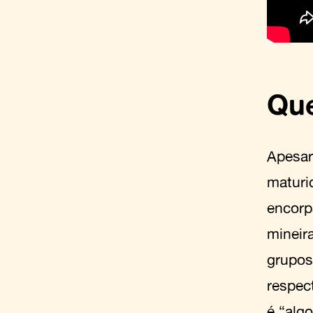
Que
Apesar
maturid
encorp
mineir
grupos
respec
é “alg