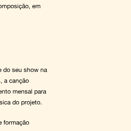
composição, em
te do seu show na
, a canção
ento mensal para
sica do projeto.
 e formação