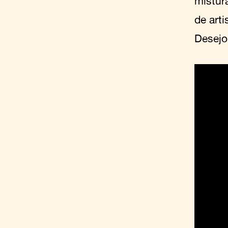
mistur
de art
Desejo