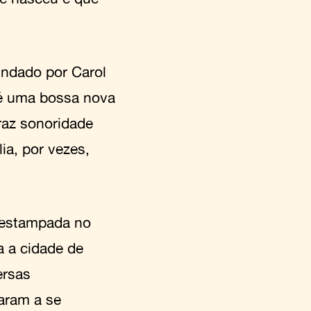
undado por Carol
 é uma bossa nova
raz sonoridade
ia, por vezes,
é estampada no
a a cidade de
ersas
aram a se