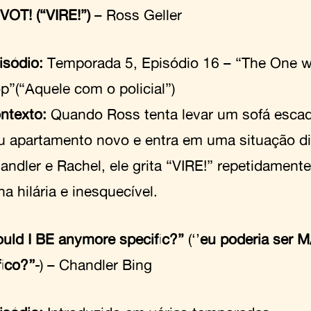
IVOT! (“VIRE!”)
– Ross Geller
isódio:
Temporada 5, Episódio 16 – “The One w
p”(“Aquele com o policial”)
ntexto:
Quando Ross tenta levar um sofá escad
u apartamento novo e entra em uma situação dif
andler e Rachel, ele grita “VIRE!” repetidament
na hilária e inesquecível.
ould I BE anymore specific?”
(‘’
eu poderia ser 
ico?’’
) – Chandler Bing