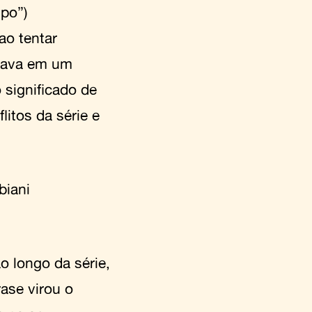
mpo”)
ao tentar
stava em um
 significado de
itos da série e
bbiani
o longo da série,
ase virou o