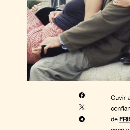
Ouvir 
confia
de
FR
anos e