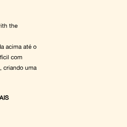
ith the
a acima até o
ícil com
e, criando uma
MAIS