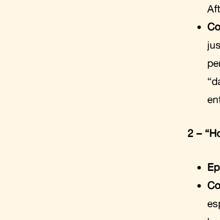
Af
Co
ju
pe
“d
en
2 – “H
Ep
Co
es