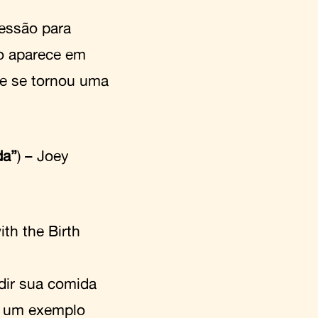
essão para
ão aparece em
 e se tornou uma
da”
) – Joey
th the Birth
idir sua comida
é um exemplo