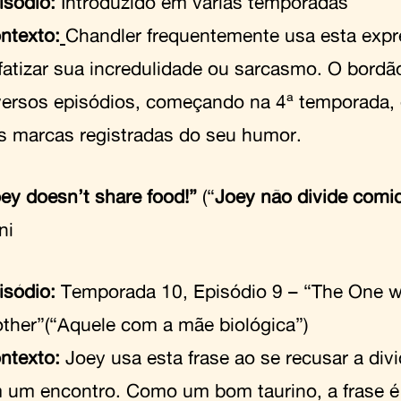
isódio:
Introduzido em várias temporadas
ntexto:
Chandler frequentemente usa esta expr
fatizar sua incredulidade ou sarcasmo. O bord
versos episódios, começando na 4ª temporada,
s marcas registradas do seu humor.
oey doesn’t share food!”
(“
Joey não divide comi
ani
isódio:
Temporada 10, Episódio 9 – “The One wi
ther”(“Aquele com a mãe biológica”)
ntexto:
Joey usa esta frase ao se recusar a div
 um encontro. Como um bom taurino, a frase 