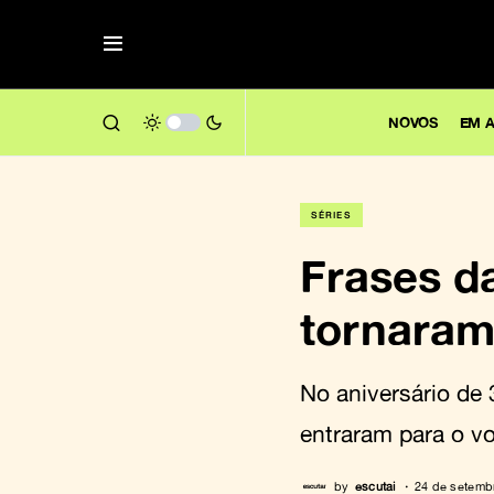
NOVOS
EM A
SÉRIES
Frases da
tornara
No aniversário de
entraram para o vo
by
escutai
24 de setemb