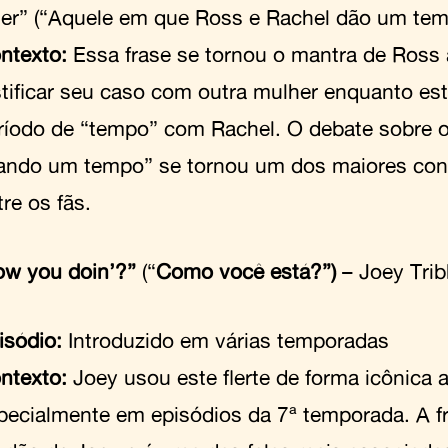
ter” (“Aquele em que Ross e Rachel dão um te
ntexto:
Essa frase se tornou o mantra de Ross 
stificar seu caso com outra mulher enquanto e
ríodo de “tempo” com Rachel. O debate sobre o
ando um tempo” se tornou um dos maiores confl
tre os fãs.
ow you doin’?”
(“
Como você está?”)
– Joey Tri
isódio:
Introduzido em várias temporadas
ntexto:
Joey usou este flerte de forma icônica a
pecialmente em episódios da 7ª temporada. A fr