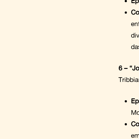
Ep
Co
en
di
da
6 – “J
Tribbi
Ep
Mo
Co
em