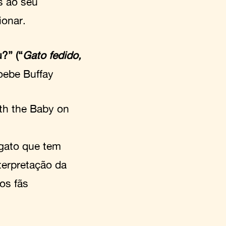
s ao seu
ionar.
?” (“
Gato fedido,
oebe Buffay
th the Baby on
gato que tem
terpretação da
os fãs