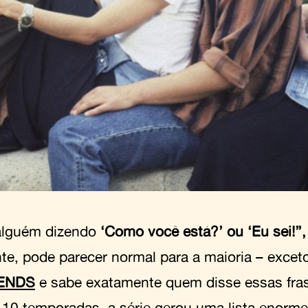
alguém dizendo
‘Como você está?’ ou ‘Eu sei!’’
nte, pode parecer normal para a maioria – excet
IENDS
e sabe exatamente quem disse essas fra
 10 temporadas, a série gerou uma lista enorm