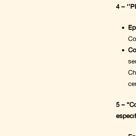
4 – ‘’P
Ep
Co
Co
se
Ch
ce
5 – “C
específ