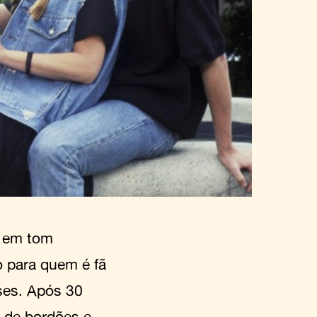
,
em tom
o para quem é fã
ses. Após 30
e de bordões e