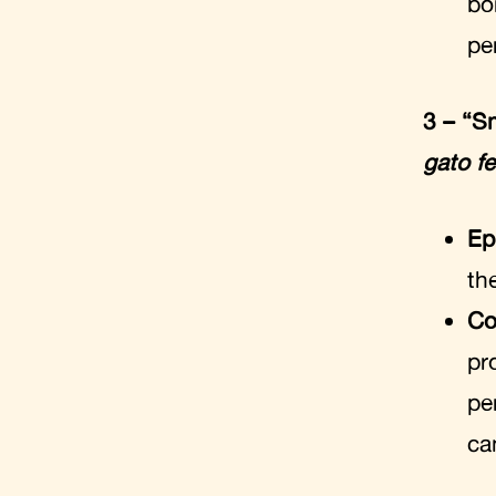
bo
pe
3 – “S
gato f
Ep
th
Co
pr
pe
ca