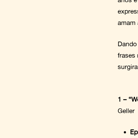
expres
amam a
Dando 
frases
surgir
1 – “W
Geller
Ep