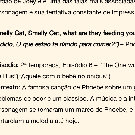
rdão de Joey e é uma das falas mais associada
rsonagem e sua tentativa constante de impress
melly Cat, Smelly Cat, what are they feeding you
edido, O que estão te dando para comer?”)
– Ph
isódio:
2ª temporada, Episódio 6 – “The One wi
e Bus”(“Aquele com o bebê no ônibus”)
ntexto:
A famosa canção de Phoebe sobre um 
oblemas de odor é um clássico. A música e a in
rsonagem se tornaram um marco de Phoebe, e 
ntarolam a melodia até hoje.