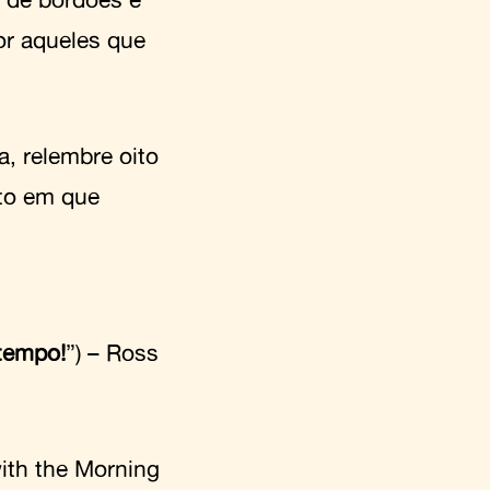
or aqueles que
, relembre oito
xto em que
tempo!
”) – Ross
ith the Morning