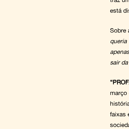
está di
Sobre a
queria
apenas
sair da
“
PRO
março 
histór
faixas
socied