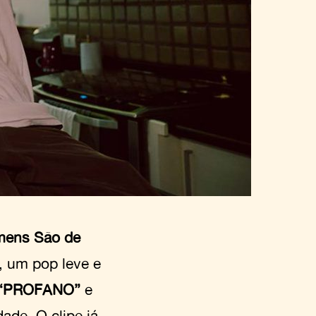
ens São de
, um pop leve e
“
PROFANO
”
e
ade. O clipe já