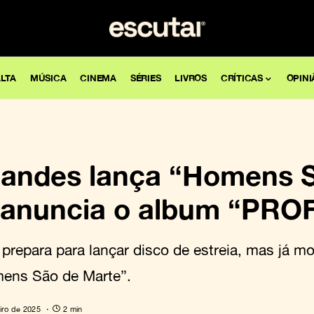
LTA
MÚSICA
CINEMA
SÉRIES
LIVROS
CRÍTICAS
OPINI
Nandes lança “Homens 
 anuncia o album “PR
prepara para lançar disco de estreia, mas já 
mens São de Marte”.
iro de 2025
2 min