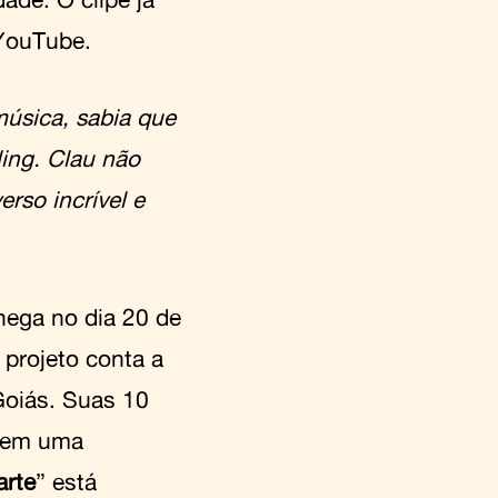
YouTube.
úsica, sabia que
ing. Clau não
rso incrível e
hega no dia 20 de
 projeto conta a
Goiás. Suas 10
s em uma
rte
” está