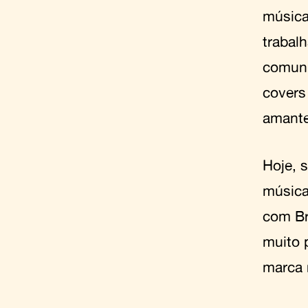
música
trabal
comuni
covers
amante
Hoje, 
música
com Br
muito 
marca 