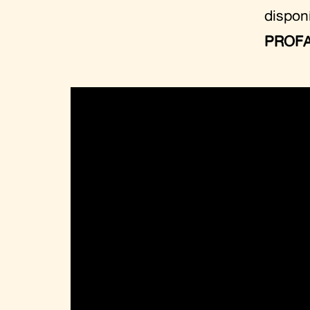
dispon
PROF