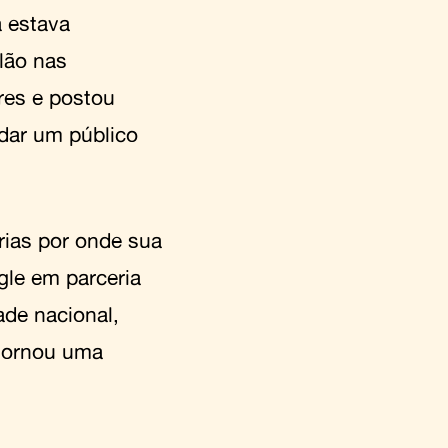
á estava
lão nas
res e postou
dar um público
rias por onde sua
le em parceria
ade nacional,
 tornou uma