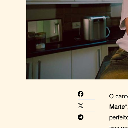
O cant
Marte
”
perfei
traz u