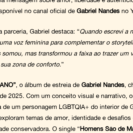
sponível no canal oficial de
Gabriel Nandes
no 
 parceria, Gabriel destaca: “
Quando escrevi a m
 uma voz feminina para complementar o storytell
 somou, mas transformou a faixa ao trazer um ve
 sua zona de conforto.
”
FANO
”
, o álbum de estreia de
Gabriel Nandes
, c
de 2025. Com um conceito visual e narrativo, o
ia de um personagem LGBTQIA+ do interior de 
 exploram temas de amor, identidade e desafio
ade conservadora. O single “
Homens São de Ma