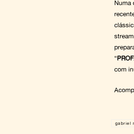
Numa di
recent
clássi
stream
prepar
“
PRO
com in
Acom
gabriel