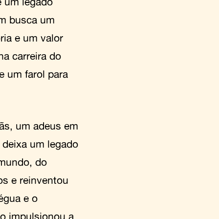
de um legado
em busca um
ria e um valor
na carreira do
e um farol para
 fãs, um adeus em
e deixa um legado
o mundo, do
los e reinventou
régua e o
o impulsionou a