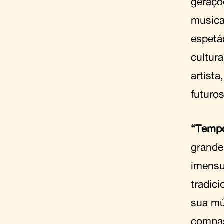
geraçõ
musica
espetá
cultur
artist
futuros
“Tempo
grande
imensu
tradici
sua mús
compas