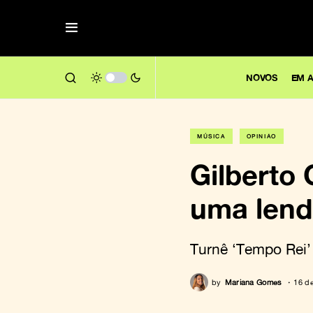
NOVOS
EM A
MÚSICA
OPINIÃO
Gilberto
uma lend
Turnê ‘Tempo Rei’
by
Mariana Gomes
16 d