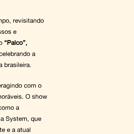
mpo, revisitando
ssos e
mo
“Palco”,
celebrando a
 brasileira.
teragindo com o
moráveis. O show
 como a
ana System, que
e e a atual