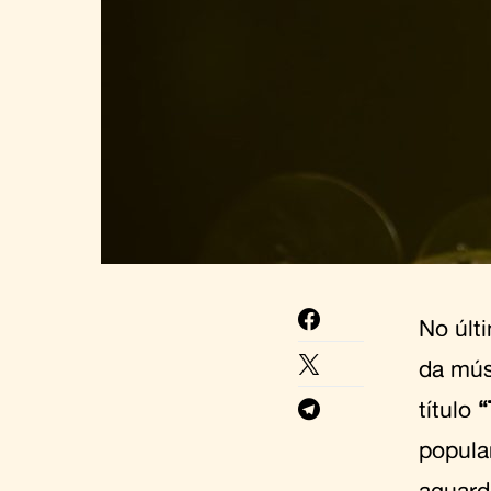
No últ
da mús
título
“
popula
aguard