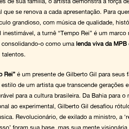
es de sua família, o artista demonstra a força 
l que se renova a cada apresentação. Para qu
culo grandioso, com música de qualidade, histó
al inestimável, a turnê “Tempo Rei” é um marco 
a, consolidando-o como uma
lenda viva da MPB
 talentos.
 Rei”
é um presente de Gilberto Gil para seus
 estilo de um artista que transcende gerações 
rável para a cultura brasileira. Da Bahia para 
onal ao experimental, Gilberto Gil desafiou rótu
ica. Revolucionário, de exilado a ministro, a ‘
so’ foram sua base, mas sua mente visionária 