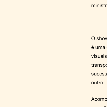
ministr
O sho
é uma 
visuais
transp
sucess
outro.
Acompa