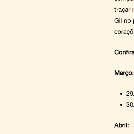
traçar
Gil no
coraçõ
Confir
Março:
29
30
Abril: