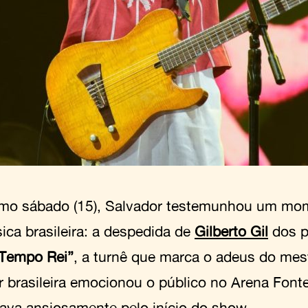
imo sábado (15), Salvador testemunhou um mom
ica brasileira: a despedida de
Gilberto Gil
dos p
Tempo Rei”
, a turnê que marca o adeus do mes
r brasileira emocionou o público no Arena Font
ava ansiosamente pelo início do show.