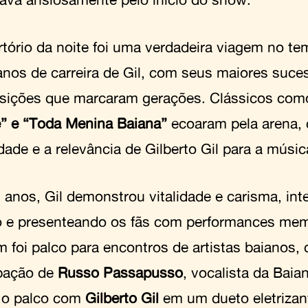
rtório da noite foi uma verdadeira viagem no te
anos de carreira de Gil, com seus maiores suce
ições que marcaram gerações. Clássicos co
e” e “Toda Menina Baiana”
ecoaram pela arena, 
dade e a relevância de Gilberto Gil para a música
 anos, Gil demonstrou vitalidade e carisma, in
o e presenteando os fãs com performances me
 foi palco para encontros de artistas baianos,
ipação de
Russo Passapusso
, vocalista da Bai
u o palco com
Gilberto Gil
em um dueto eletrizant