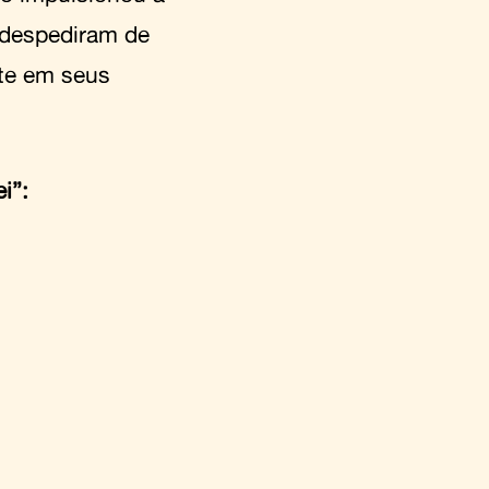
e despediram de
te em seus
i”: