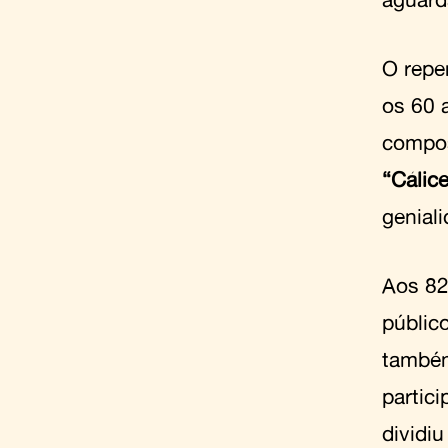
O repe
os 60 
compos
“Cálic
geniali
Aos 82
públic
também
partic
dividi