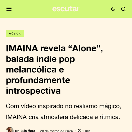
MÚSICA
IMAINA revela “Alone”,
balada indie pop
melancólica e
profundamente
introspectiva
Com vídeo inspirado no realismo mágico,
IMAINA cria atmosfera delicada e rítmica.
by
Luis Hora
28 de março de 2026
1 min