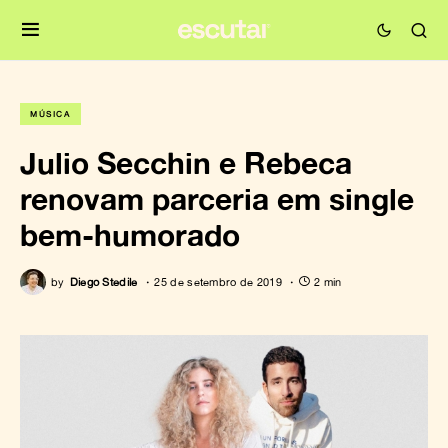
MÚSICA
Julio Secchin e Rebeca
renovam parceria em single
bem-humorado
by
Diego Stedile
25 de setembro de 2019
2 min