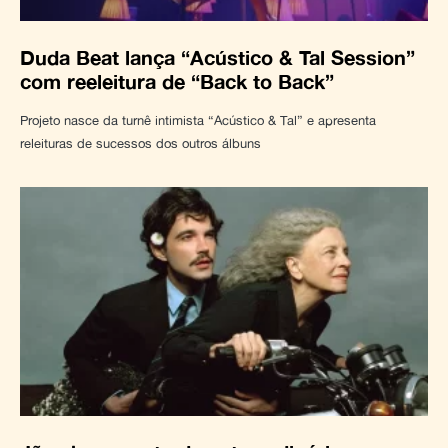
Duda Beat lança “Acústico & Tal Session”
com reeleitura de “Back to Back”
Projeto nasce da turnê intimista “Acústico & Tal” e apresenta
releituras de sucessos dos outros álbuns