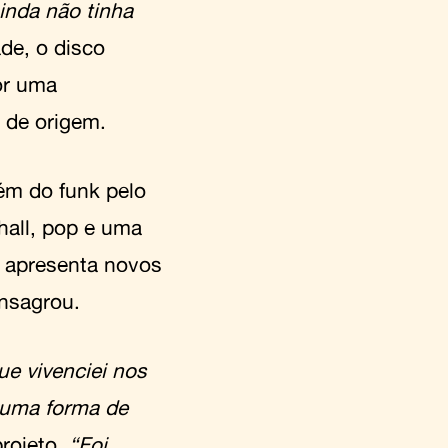
inda não tinha
ade, o disco
or uma
 de origem.
lém do funk pelo
hall, pop e uma
e apresenta novos
nsagrou.
ue vivenciei nos
r uma forma de
projeto.
“Foi