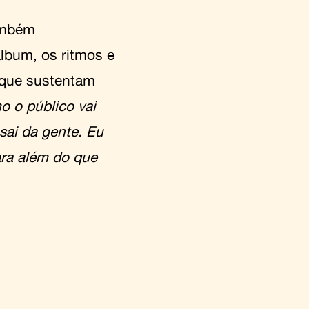
mbém
lbum, os ritmos e
s que sustentam
o o público vai
 sai da gente. Eu
ara além do que