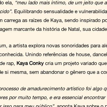
o ela,
“meu lado mais íntimo, de um jeito que a
cido”
. Equilibrando sensualidade e vulnerabilid
 carrega as raízes de Kaya, sendo inspirado p
agem marcante da história de Natal, sua cidade
um, a artista explora novas sonoridades para a
 conhecida. Unindo referências de house, dance
 de rap,
Kaya Conky
cria um projeto variado qu
de si mesma, sem abandonar o gênero que a co
processo de amadurecimento artístico foi algo q
ores por muito tempo, e era essencial encontra
r isso para meu público”
, aponta Kaya sobre o 