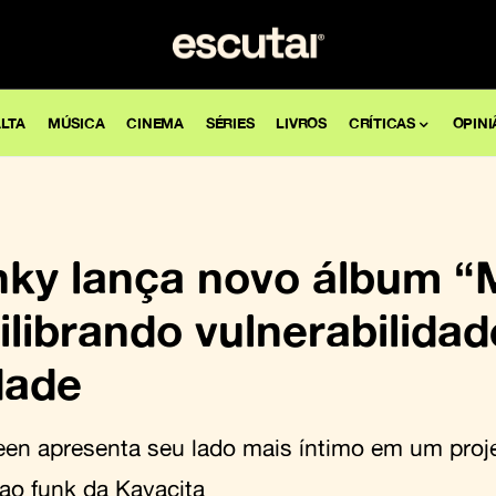
LTA
MÚSICA
CINEMA
SÉRIES
LIVROS
CRÍTICAS
OPINI
ky lança novo álbum “
librando vulnerabilidad
dade
een apresenta seu lado mais íntimo em um proj
ao funk da Kayacita