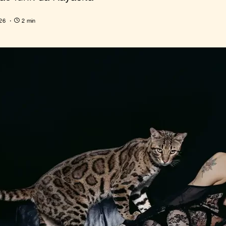
26
2 min