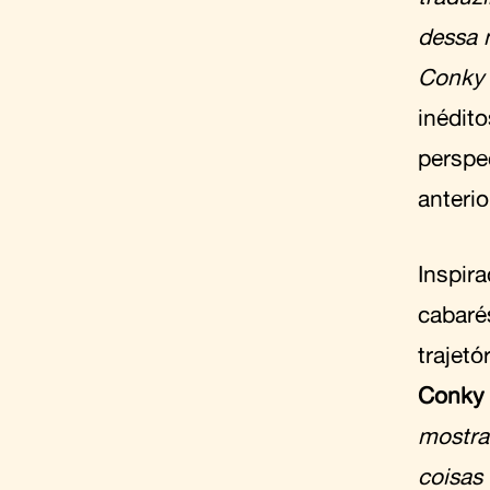
dessa 
Conky 
inédit
perspe
anteri
Inspir
cabaré
trajet
Conky
mostra
coisas