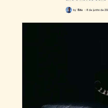
by
Edu
8 de junho de 20