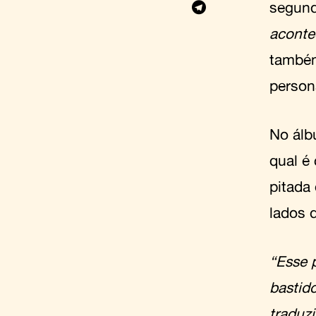
segund
aconte
também
person
No álb
qual é
pitada
lados 
“Esse 
bastid
traduzi