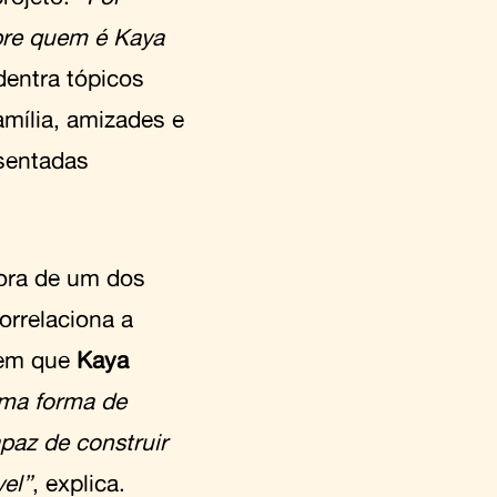
bre quem é Kaya
adentra tópicos
mília, amizades e
sentadas
dora de um dos
orrelaciona a
gem que
Kaya
uma forma de
paz de construir
vel”
, explica.