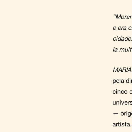
“Moran
e era 
cidade
ia mui
MARIA
pela di
cinco 
univer
— orig
artista.