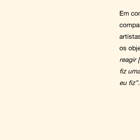
Em con
compar
artist
os obj
reagir 
fiz um
eu fiz”
.