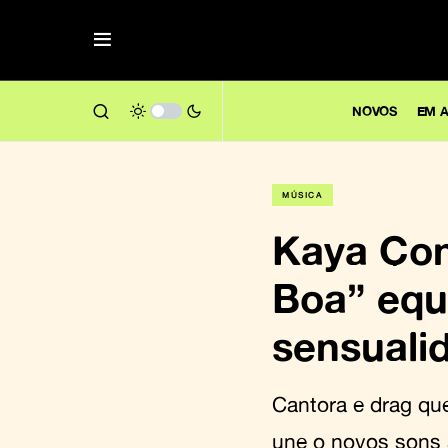
NOVOS
EM A
MÚSICA
Kaya Con
Boa” equi
sensuali
Cantora e drag qu
une o novos sons 