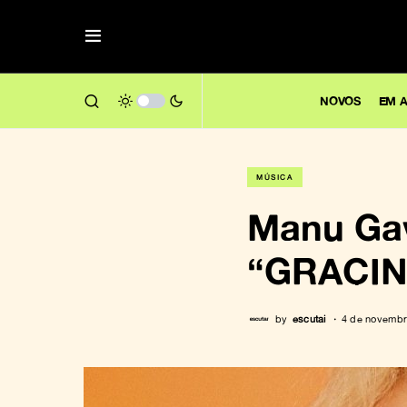
NOVOS
EM A
MÚSICA
Manu Gav
“GRACINH
by
escutai
4 de novembr