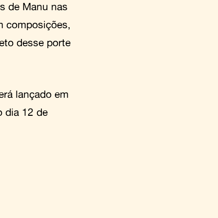
es de Manu nas
em composições,
eto desse porte
será lançado em
o dia 12 de