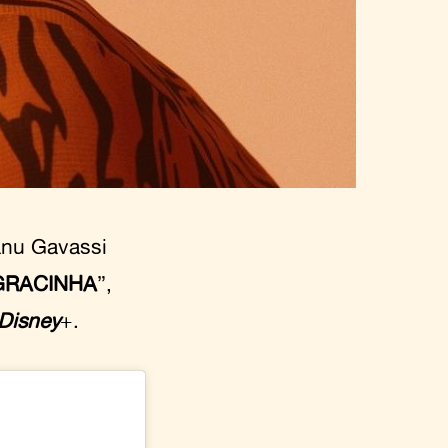
anu Gavassi
GRACINHA
”,
Disney
+.