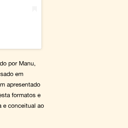
gido por Manu,
usado em
ém apresentado
esta formatos e
a e conceitual ao