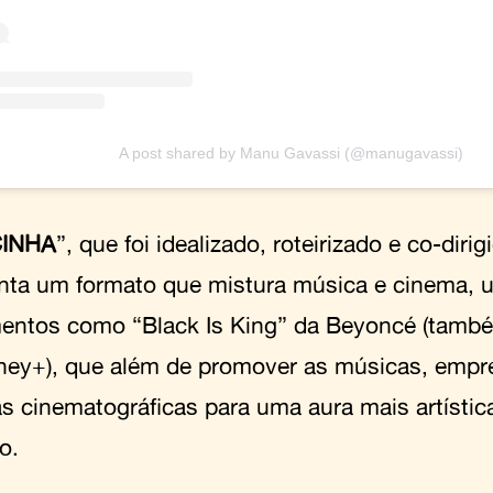
A post shared by Manu Gavassi (@manugavassi)
INHA
”, que foi idealizado, roteirizado e co-diri
nta um formato que mistura música e cinema, 
entos como “Black Is King” da Beyoncé (tamb
ney+), que além de promover as músicas, empr
as cinematográficas para uma aura mais artístic
o.