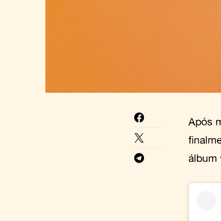
Após m
finalm
álbum 