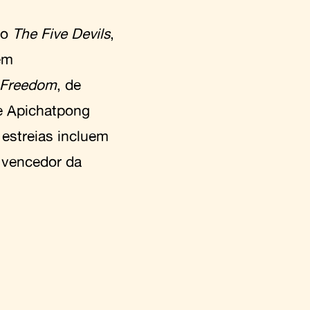
ão
The Five Devils
,
em
 Freedom
, de
e Apichatpong
 estreias incluem
 vencedor da