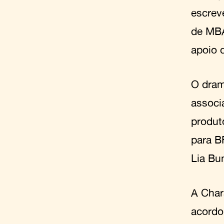
escrev
de MBA
apoio 
O dram
associ
produt
para B
Lia Bu
A Char
acord