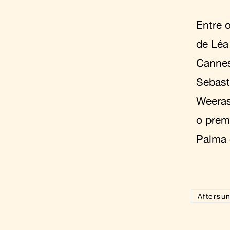
Entre 
de Léa
Canne
Sebast
Weeras
o pre
Palma
Aftersu