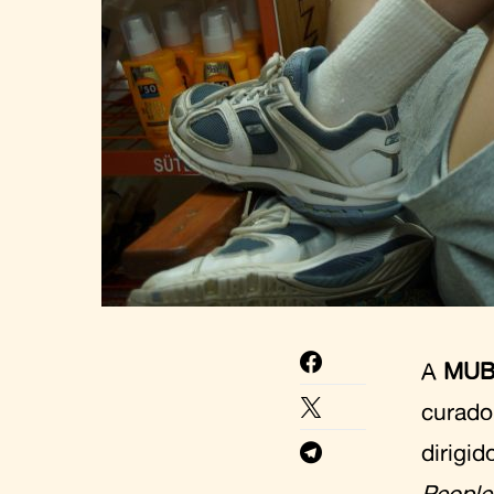
A
MUB
curado
dirigid
People