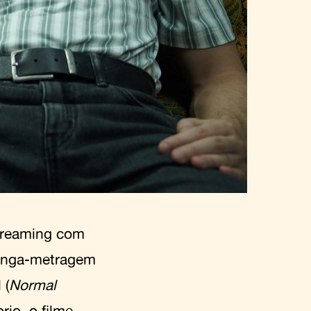
streaming com
longa-metragem
 (
Normal
rio, o filme