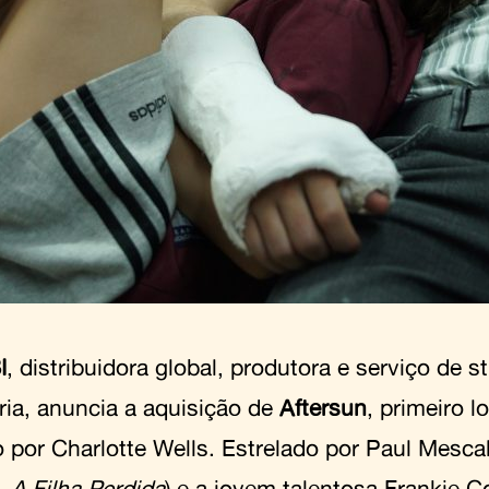
I
, distribuidora global, produtora e serviço de 
ria, anuncia a aquisição de
Aftersun
, primeiro 
o por Charlotte Wells. Estrelado por Paul Mescal
,
A Filha Perdida
) e a jovem talentosa Frankie Co