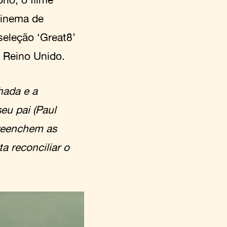
Cinema de
eleção ‘Great8’
 Reino Unido.
lhada e a
eu pai (Paul
preenchem as
a reconciliar o