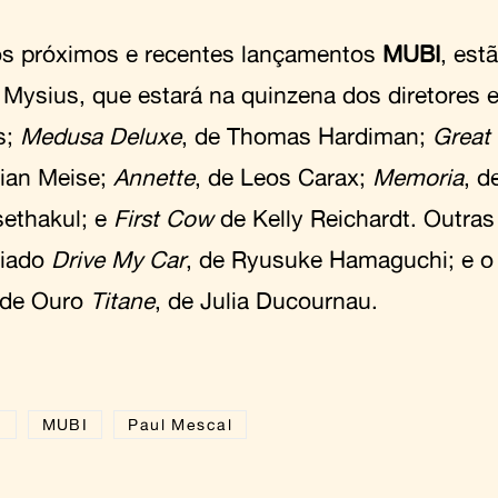
os próximos e recentes lançamentos
MUBI
, est
 Mysius, que estará na quinzena dos diretores 
s;
Medusa Deluxe
, de Thomas Hardiman;
Great
ian Meise;
Annette
, de Leos Carax;
Memoria
, d
ethakul; e
First Cow
de Kelly Reichardt. Outras
miado
Drive My Car
, de Ryusuke Hamaguchi; e o
 de Ouro
Titane
, de Julia Ducournau.
n
MUBI
Paul Mescal