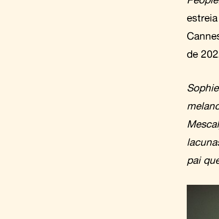
estrei
Canne
de 202
Sophie 
melanco
Mescal
lacuna
pai qu