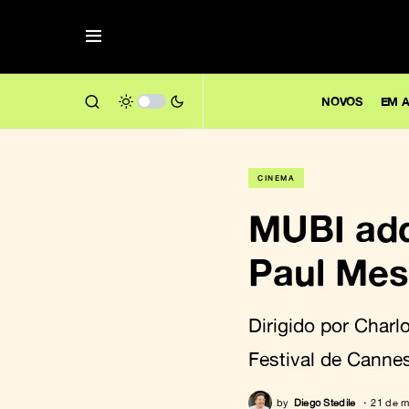
NOVOS
EM A
CINEMA
MUBI adq
Paul Mes
Dirigido por Charl
Festival de Canne
by
Diego Stedile
21 de m