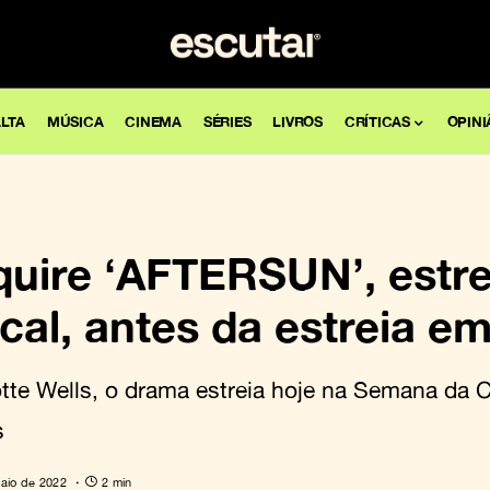
LTA
MÚSICA
CINEMA
SÉRIES
LIVROS
CRÍTICAS
OPINI
uire ‘AFTERSUN’, estre
cal, antes da estreia e
otte Wells, o drama estreia hoje na Semana da C
s
aio de 2022
2 min