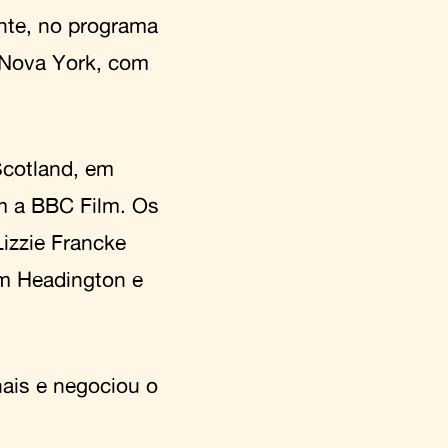
nte, no programa
 Nova York, com
Scotland, em
m a BBC Film. Os
izzie Francke
im Headington e
ais e negociou o