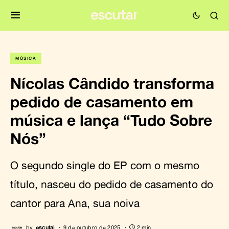
MÚSICA
Nícolas Cândido transforma
pedido de casamento em
música e lança “Tudo Sobre
Nós”
O segundo single do EP com o mesmo
título, nasceu do pedido de casamento do
cantor para Ana, sua noiva
by
escutai
9 de outubro de 2025
2 min