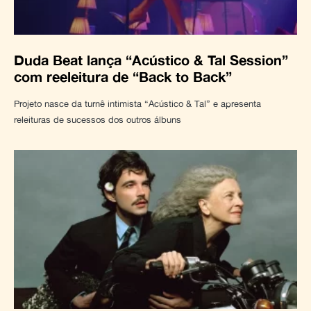
Duda Beat lança “Acústico & Tal Session”
com reeleitura de “Back to Back”
Projeto nasce da turnê intimista “Acústico & Tal” e apresenta
releituras de sucessos dos outros álbuns