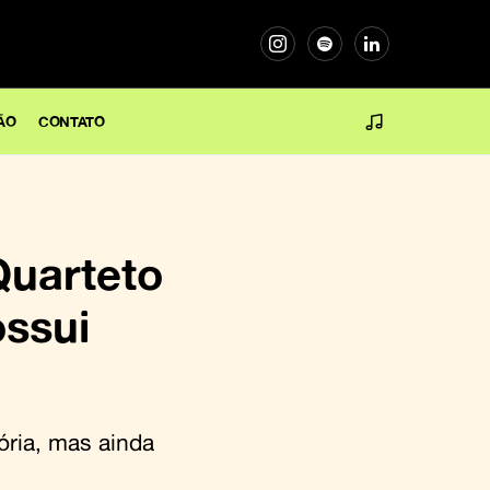
ÃO
CONTATO
Quarteto
ossui
ória, mas ainda