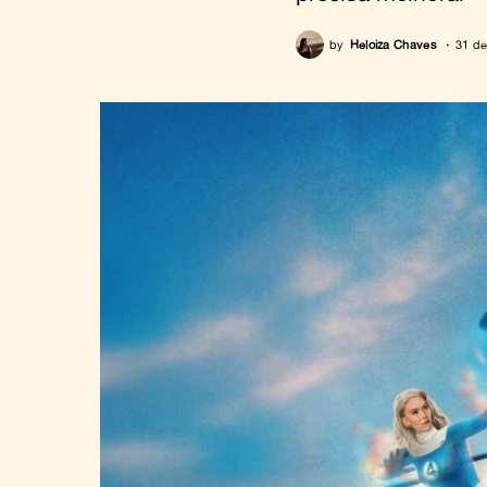
by
Heloiza Chaves
31 de