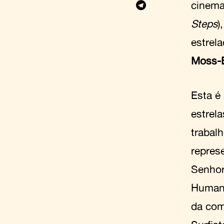
cinem
Steps
)
estrel
Moss-
Esta é
estrel
trabal
repres
Senhor
Human
da com