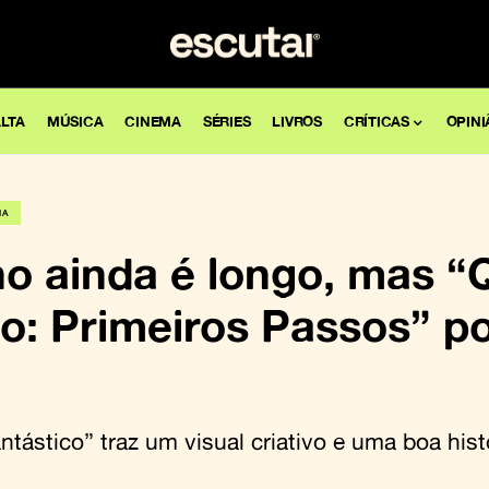
LTA
MÚSICA
CINEMA
SÉRIES
LIVROS
CRÍTICAS
OPINI
MA
o ainda é longo, mas “
co: Primeiros Passos” p
tástico” traz um visual criativo e uma boa hist