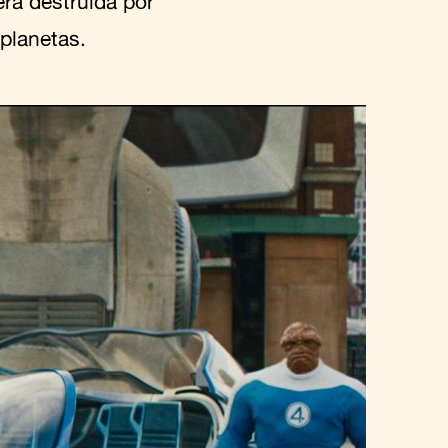
erá destruída por
 planetas.