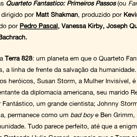
as
Quarteto Fantástico: Primeiros Passos
(ou
Fan
, dirigido por
Matt Shakman
, produzido por
Kevi
ado por
Pedro Pascal
, Vanessa Kirby, Joseph Q
Bachrach.
 a
Terra 828
: um planeta em que o Quarteto Fan
as, a linha de frente da salvação da humanidade
hos heróicos, Susan Storm, a Mulher Invisível, é
entante da diplomacia americana, seu marido R
 Fantástico, um grande cientista; Johnny Stor
a, permanece como um
bad boy
e Ben Grimm, 
unidade. Tudo parece perfeito, até que a enigm