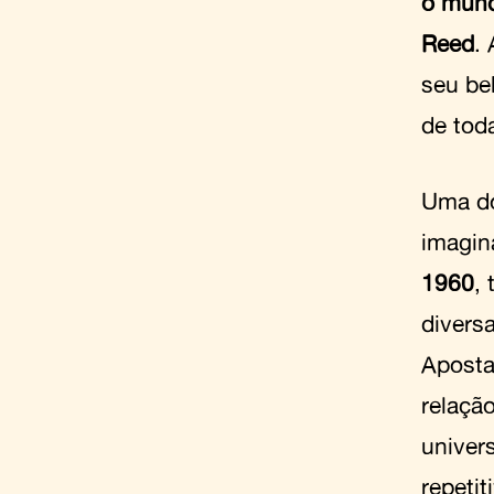
o mund
Reed
.
seu be
de toda
Uma do
imagin
1960
,
divers
Aposta
relaçã
univer
repetit