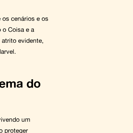
 os cenários e os
 o Coisa e a
atrito evidente,
arvel.
lema do
 vivendo um
o proteger