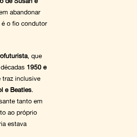
ho de Susan e
evem abandonar
é o fio condutor
rofuturista
, que
s décadas
1950 e
e traz inclusive
l e Beatles
.
ssante tanto em
to ao próprio
ia estava