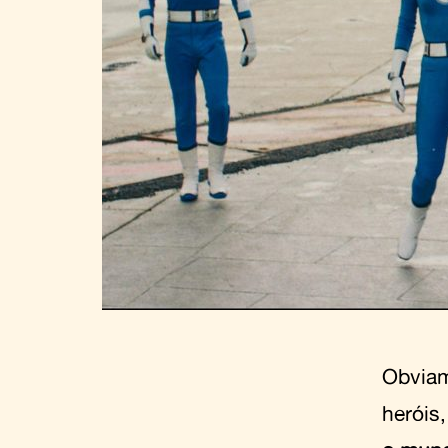
Obviam
heróis