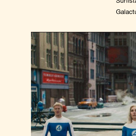
Surfist
Galact