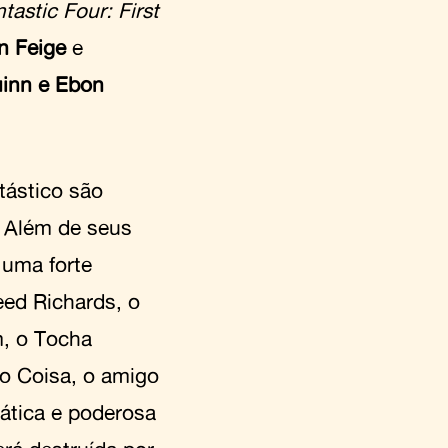
tastic Four: First
n Feige
e
uinn e Ebon
tástico são
. Além de seus
 uma forte
eed Richards, o
m, o Tocha
o Coisa, o amigo
ática e poderosa