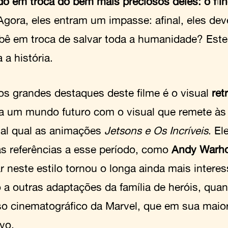
o em troca do bem mais preciosos deles: o fil
 Agora, eles entram um impasse: afinal, eles d
bê em troca de salvar toda a humanidade? Este 
 a história.
s grandes destaques deste filme é o visual
ret
a um mundo futuro com o visual que remete à
 tal qual as animações
Jetsons e Os Incríveis
. El
as referências a esse período, como
Andy Warho
r neste estilo tornou o longa ainda mais intere
o a outras adaptações da família de heróis, quan
so cinematográfico da Marvel, que em sua maior
ivo.