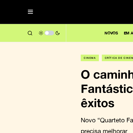
NOVOS
EM A
CINEMA
CRÍTICA DE CINE
O caminh
Fantásti
êxitos
Novo “Quarteto Fan
precisa melhorar