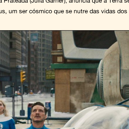
a Prateada (Julia Garner), anuncia que a Terra s
us, um ser cósmico que se nutre das vidas dos