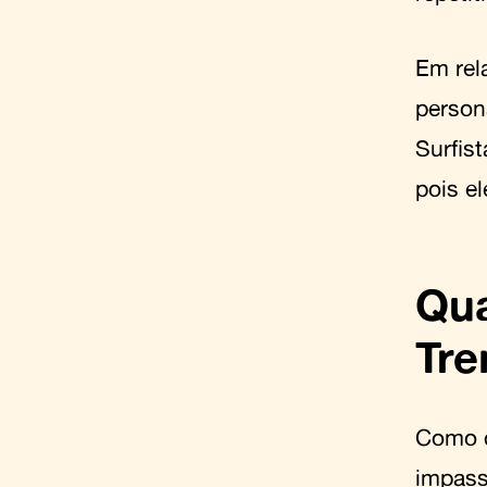
Em rel
person
Surfis
pois e
Qua
Tr
Como d
impass