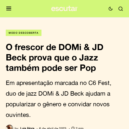
MODO DESCOBERTA
O frescor de DOMi & JD
Beck prova que o Jazz
também pode ser Pop
Em apresentação marcada no C6 Fest,
duo de jazz DOMi & JD Beck ajudam a
popularizar o gênero e convidar novos
ouvintes.
by
Luis Hora
6 de abril de 2023
2 min