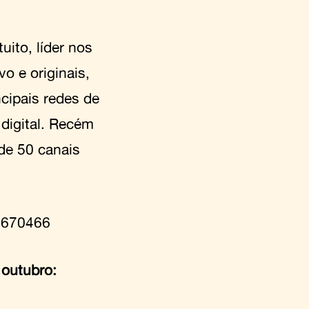
uito, líder nos
o e originais,
cipais redes de
 digital. Recém
de 50 canais
0670466
outubro: