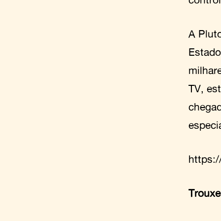
A Pluto
Estado
milhar
TV, es
chegad
especi
https:
Trouxe