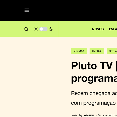
NOVOS
EM A
CINEMA
SÉRIES
STRE
Pluto TV
programa
Recém chegada aqu
com programação 
by
escutai
5 de outubro