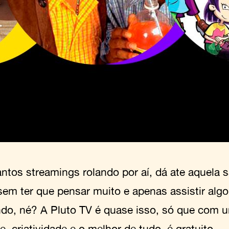
ntos streamings rolando por aí, dá ate aquela s
sem ter que pensar muito e apenas assistir algo
do, né? A Pluto TV é quase isso, só que com 
e, criatividade e o melhor de tudo, é gratuito.