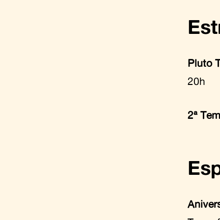
Est
Pluto T
20h
2ª Tem
Esp
Aniver