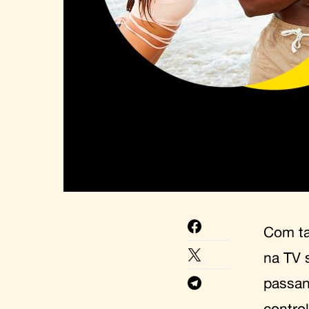
Com ta
na TV 
passan
control