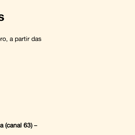
s
o, a partir das
a (canal 63)
–