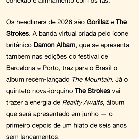
conexão e alinhamento com os fãs.
Os headliners de 2026 são
Gorillaz
e
The
Strokes
. A banda virtual criada pelo ícone
britânico
Damon Albarn
, que se apresenta
também nas edições do festival de
Barcelona e Porto, traz para o Brasil o
álbum recém-lançado
The Mountain
. Já o
quinteto nova-iorquino
The Strokes
vai
trazer a energia de
Reality Awaits
, álbum
que será apresentado em junho — o
primeiro depois de um hiato de seis anos
sem lançamentos.