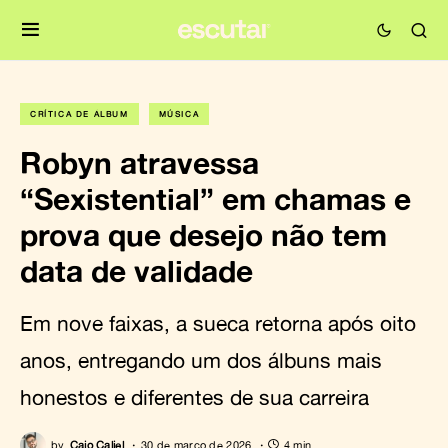
CRÍTICA DE ÁLBUM
MÚSICA
Robyn atravessa
“Sexistential” em chamas e
prova que desejo não tem
data de validade
Em nove faixas, a sueca retorna após oito
anos, entregando um dos álbuns mais
honestos e diferentes de sua carreira
by
Caio Caliel
30 de março de 2026
4 min