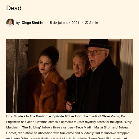
Dead
by
Diego Stedile
15 de julho de 2021
2 min
Only Murders In The Building — Episode 101 — From the minds of Steve Martin, Dan
Fogelman and John Hoffman comes a comedic murder-mystery series for the ages. “Only
Murders In The Building” follows three strangers (Steve Martin, Martin Short and Selena
Gomez) who share an obsession with true crime and suddenly find themselves wrapped
up in one. When a grisly death occurs inside their exclusive Upper West Side apartment