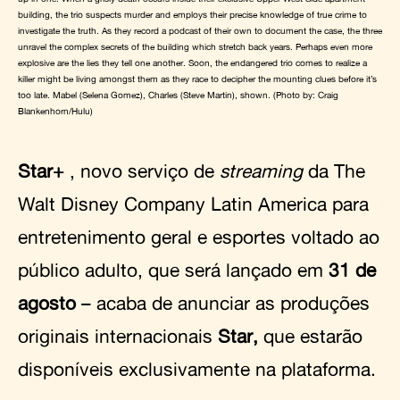
building, the trio suspects murder and employs their precise knowledge of true crime to
investigate the truth. As they record a podcast of their own to document the case, the three
unravel the complex secrets of the building which stretch back years. Perhaps even more
explosive are the lies they tell one another. Soon, the endangered trio comes to realize a
killer might be living amongst them as they race to decipher the mounting clues before it’s
too late. Mabel (Selena Gomez), Charles (Steve Martin), shown. (Photo by: Craig
Blankenhorn/Hulu)
Star+
, novo serviço de
streaming
da The
Walt Disney Company Latin America para
entretenimento geral e esportes voltado ao
público adulto, que será lançado em
31 de
agosto
– acaba de anunciar as produções
originais internacionais
Star,
que estarão
disponíveis exclusivamente na plataforma.