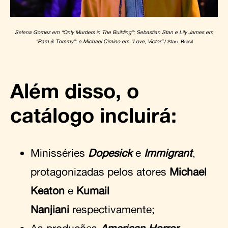
Selena Gomez em “Only Murders in The Building”; Sebastian Stan e Lily James em
“Pam & Tommy”; e Michael Cimino em “Love, Victor”
/ Star+ Brasil
Além disso, o
catálogo incluirá:
Minisséries
Dopesick
e
Immigrant
,
protagonizadas pelos atores
Michael
Keaton
e
Kumail
Nanjiani
respectivamente;
As produções
American Horror