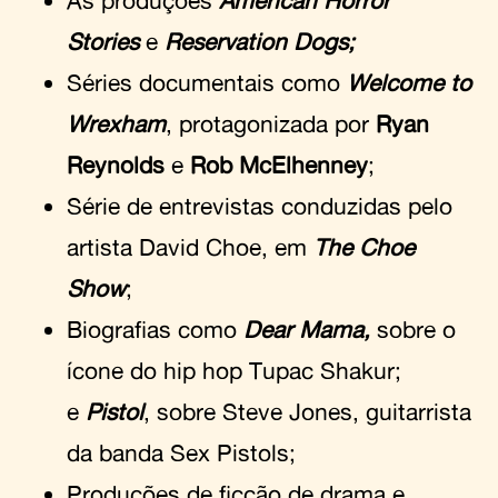
Stories
e
Reservation Dogs;
Séries documentais como
Welcome to
Wrexham
, protagonizada por
Ryan
Reynolds
e
Rob McElhenney
;
Série de entrevistas conduzidas pelo
artista David Choe, em
The Choe
Show
;
Biografias como
Dear Mama,
sobre o
ícone do hip hop Tupac Shakur;
e
Pistol
, sobre Steve Jones, guitarrista
da banda Sex Pistols;
Produções de ficção de drama e