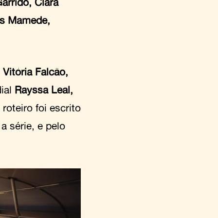
Garrido, Clara
as Mamede,
e
Vitória Falcão,
ial
Rayssa Leal,
 roteiro foi escrito
a série, e pelo