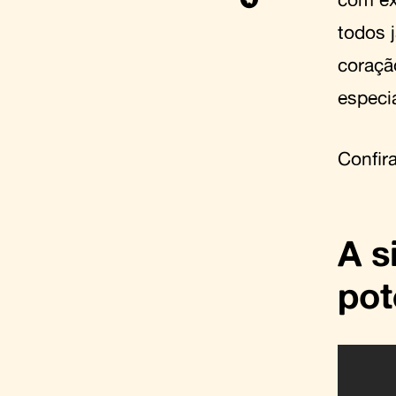
todos 
coraçã
especia
Confira
A s
pot