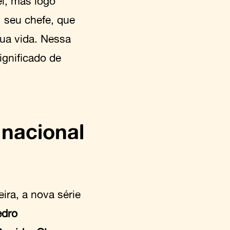
l, mas logo
), seu chefe, que
ua vida. Nessa
ignificado de
nacional
ira, a nova série
edro