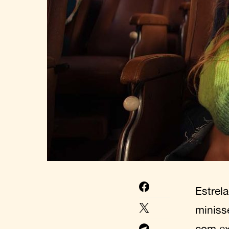
Estrel
miniss
com ex