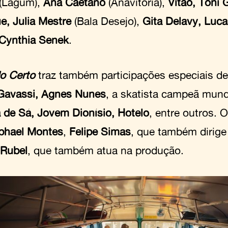
(Lagum),
Ana Caetano
(Anavitória),
Vitão, Toni 
e, Julia Mestre
(Bala Desejo),
Gita Delavy, Luc
Cynthia
Senek
.
o Certo
traz também participações especiais d
avassi, Agnes Nunes
, a skatista campeã mund
 de Sá, Jovem Dionísio, Hotelo
, entre outros. O
phael Montes
,
Felipe Simas
, que também dirige 
Rubel
, que também atua na produção.