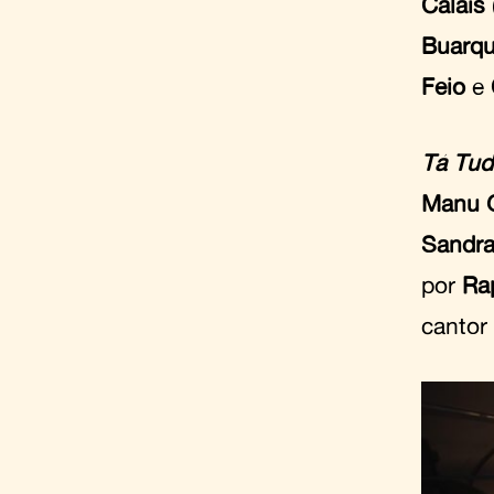
Calais
Buarqu
Feio
e
Tá Tud
Manu G
Sandra
por
Ra
cantor