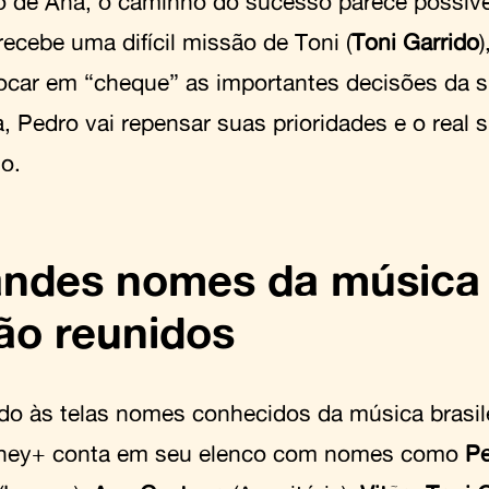
o de Ana, o caminho do sucesso parece possíve
recebe uma difícil missão de Toni (
Toni Garrido
locar em “cheque” as importantes decisões da s
, Pedro vai repensar suas prioridades e o real s
o.
ndes nomes da música 
ão reunidos
do às telas nomes conhecidos da música brasile
ney+ conta em seu elenco com nomes como
P