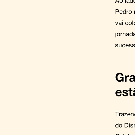
Ao lad
Pedro 
vai co
jornada
sucess
Gra
est
Trazen
do Dis