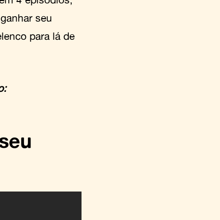
i ganhar seu
lenco para lá de
o:
 seu