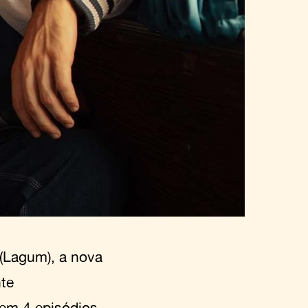
(Lagum), a nova
te
em 4 episódios,