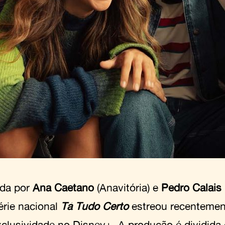
ada por
Ana Caetano
(Anavitória) e
Pedro Calais
érie nacional
Tá Tudo Certo
estreou recentemen
clusividade no Disney+. A produção é dividida 