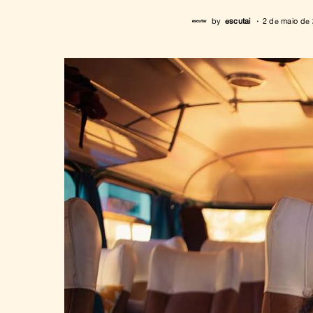
by
escutai
2 de maio de