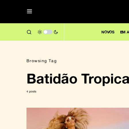
NOVOS
EM A
Browsing Tag
Batidão Tropica
4 posts