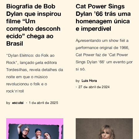
Biografia de Bob
Cat Power Sings
Dylan que inspirou
Dylan ’66 trás uma
filme “Um
homenagem única
completo desconh
e imperdível
ecido” chega ao
Apresentando um show fiél a
Brasil
performance original de 1966,
Cat Power faz de 'Cat Power
"Dylan Elétrico: do Folk ao
Sings Dylan '66' um evento por
Rock", lançado pela editora
si só.
Tordesilhas, revela detalhes da
noite em que o músico
by
Luis Hora
revolucionou o folk e o
27 de abril de 2024
rock'n'roll
by
escutai
1 de abril de 2025