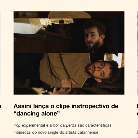
o
Assini lança o clipe instropectivo de
“dancing alone”
Pop experimental e a dor da perda são características
intrísecas do novo single do artista catarinense