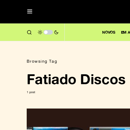
NOVOS
EM A
Browsing Tag
Fatiado Discos
1 post