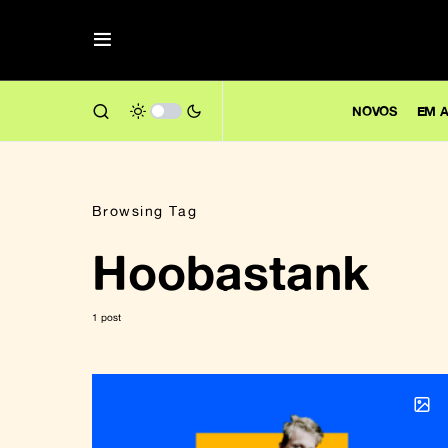
NOVOS
EM A
Browsing Tag
Hoobastank
1 post