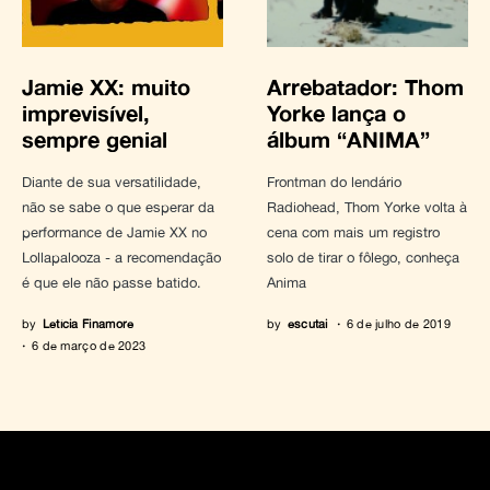
Jamie XX: muito
Arrebatador: Thom
imprevisível,
Yorke lança o
sempre genial
álbum “ANIMA”
Diante de sua versatilidade,
Frontman do lendário
não se sabe o que esperar da
Radiohead, Thom Yorke volta à
performance de Jamie XX no
cena com mais um registro
Lollapalooza - a recomendação
solo de tirar o fôlego, conheça
é que ele não passe batido.
Anima
by
Letícia Finamore
by
escutai
6 de julho de 2019
6 de março de 2023