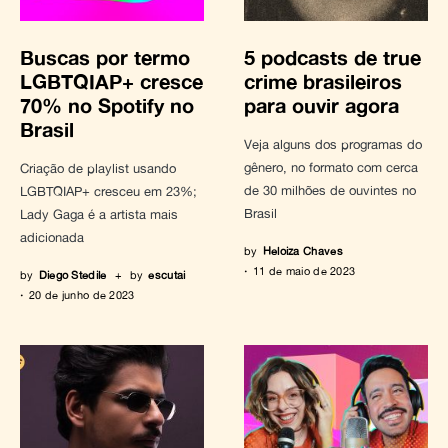
Buscas por termo
5 podcasts de true
LGBTQIAP+ cresce
crime brasileiros
70% no Spotify no
para ouvir agora
Brasil
Veja alguns dos programas do
gênero, no formato com cerca
Criação de playlist usando
de 30 milhões de ouvintes no
LGBTQIAP+ cresceu em 23%;
Brasil
Lady Gaga é a artista mais
adicionada
by
Heloiza Chaves
11 de maio de 2023
by
Diego Stedile
+
by
escutai
20 de junho de 2023