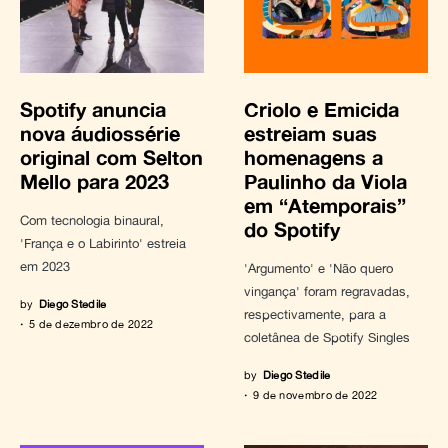
Spotify anuncia
Criolo e Emicida
nova áudiossérie
estreiam suas
original com Selton
homenagens a
Mello para 2023
Paulinho da Viola
em “Atemporais”
Com tecnologia binaural,
do Spotify
'França e o Labirinto' estreia
em 2023
'Argumento' e 'Não quero
vingança' foram regravadas,
by
Diego Stedile
respectivamente, para a
5 de dezembro de 2022
coletânea de Spotify Singles
by
Diego Stedile
9 de novembro de 2022