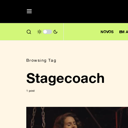
NOVOS
EM A
Browsing Tag
Stagecoach
1 post