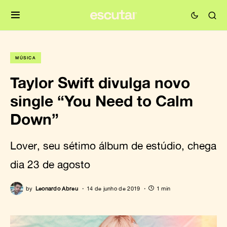
MÚSICA
Taylor Swift divulga novo
single “You Need to Calm
Down”
Lover, seu sétimo álbum de estúdio, chega
dia 23 de agosto
by
Leonardo Abreu
14 de junho de 2019
1 min