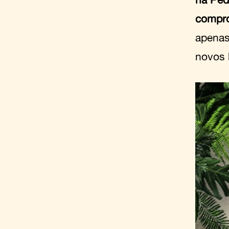
compr
apenas
novos h