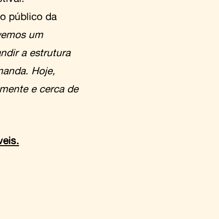
 o público da
vemos um
dir a estrutura
anda. Hoje,
mente e cerca de
eis.