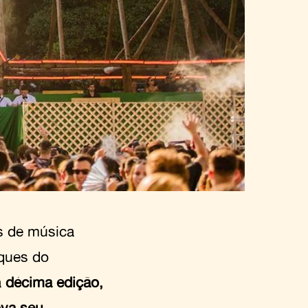
is de música
aques do
a
décima edição,
ova seu