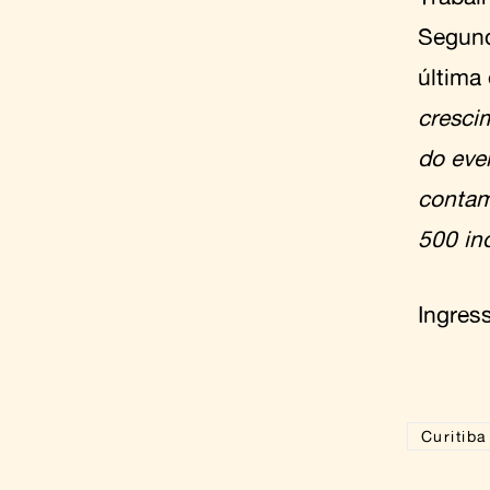
Segun
última
cresci
do eve
contam
500 in
Ingres
Curitiba