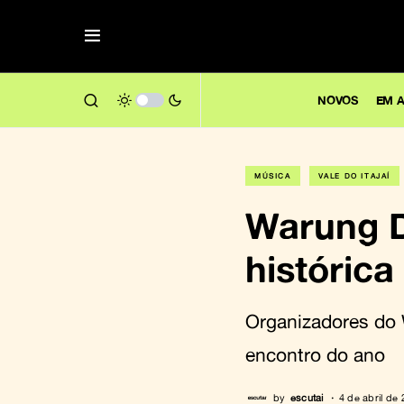
NOVOS
EM A
MÚSICA
VALE DO ITAJAÍ
Warung D
históric
Organizadores do 
encontro do ano
by
escutai
4 de abril de