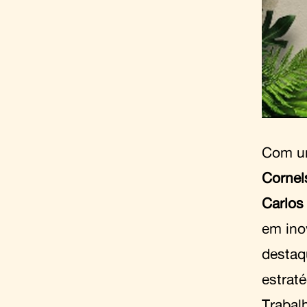
Com um
Cornel
Carlos 
em ino
destaq
estraté
Trabalh