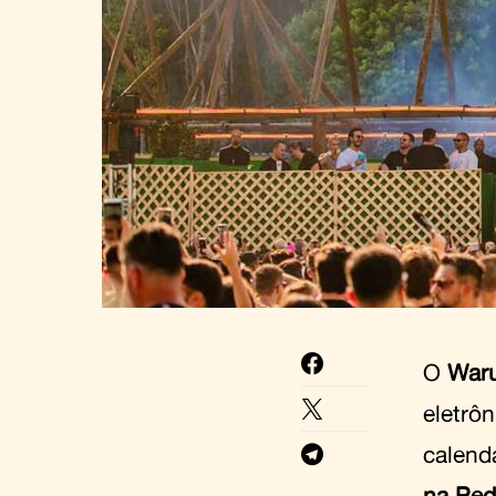
O
Waru
eletrô
calend
na Ped