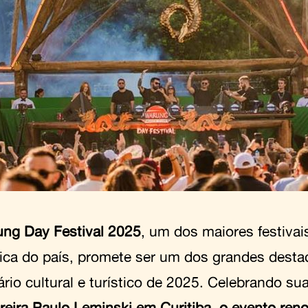
ng Day Festival 2025
, um dos maiores festiva
nica do país, promete ser um dos grandes dest
ário cultural e turístico de 2025. Celebrando su
reira Paulo Leminski em Curitiba, o evento ren