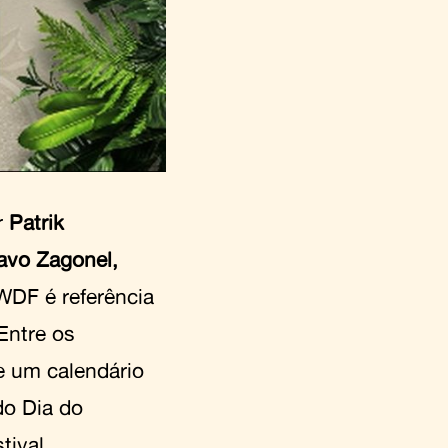
r
Patrik
avo Zagonel,
WDF é referência
Entre os
e um calendário
do Dia do
tival.