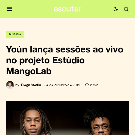
MÚSICA
Yoún lança sessões ao vivo
no projeto Estúdio
MangoLab
by
Diego Stedile
4 de outubro de 2019
2 min