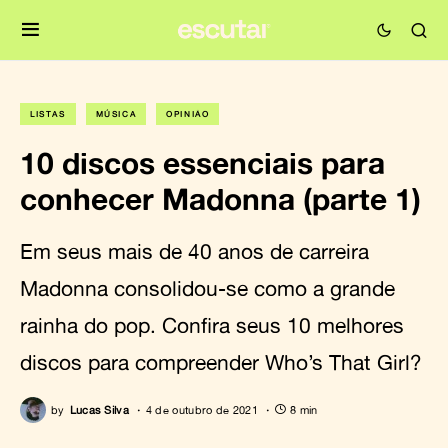
LISTAS
MÚSICA
OPINIÃO
10 discos essenciais para
conhecer Madonna (parte 1)
Em seus mais de 40 anos de carreira
Madonna consolidou-se como a grande
rainha do pop. Confira seus 10 melhores
discos para compreender Who’s That Girl?
by
Lucas Silva
4 de outubro de 2021
8 min