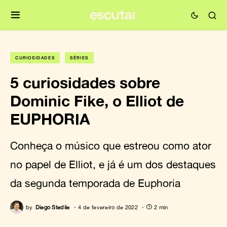
CURIOSIDADES
SÉRIES
5 curiosidades sobre
Dominic Fike, o Elliot de
EUPHORIA
Conheça o músico que estreou como ator
no papel de Elliot, e já é um dos destaques
da segunda temporada de Euphoria
by
Diego Stedile
4 de fevereiro de 2022
2 min