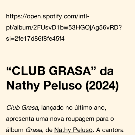
https://open.spotify.com/intl-
pt/album/2FUsvD1bw53HGOjAg56vRD?
si=2fe17d86f8fe45f4
“CLUB GRASA” da
Nathy Peluso (2024)
Club Grasa
, lançado no último ano,
apresenta uma nova roupagem para o
álbum
Grasa
, de
Nathy Peluso
. A cantora