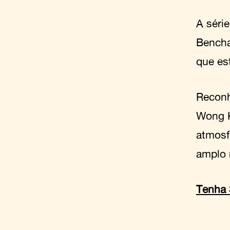
A séri
Bencha
que es
Reconh
Wong Ka
atmosf
amplo 
Tenha 