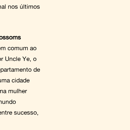
nal nos últimos
lossoms
mem comum ao
r Uncle Ye, o
epartamento de
 uma cidade
ma mulher
 mundo
entre sucesso,