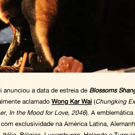
 anunciou a data de estreia de
Blossoms Shan
almente aclamado
Wong Kar Wai
(
Chungking Ex
er
,
In the Mood for Love
,
2046
). A emblemática 
a com exclusividade na América Latina, Alemanha
, Itália, Bélgica, Luxemburgo, Holanda e Turqui