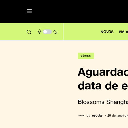
NOVOS
EM A
SÉRIES
Aguardad
data de 
Blossoms Shanghai
by
escutai
28 de janeiro