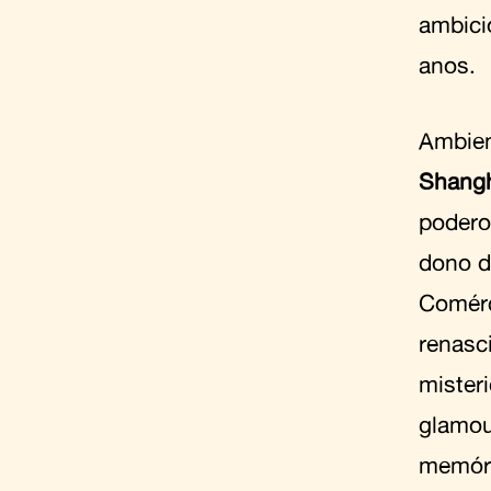
ambici
anos.
Ambien
Shang
podero
dono d
Comérc
renasc
mister
glamou
memóri