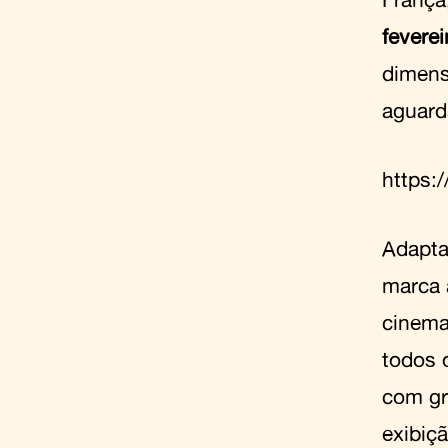
feverei
dimens
aguard
https
Adapta
marca 
cinema
todos 
com gr
exibiç