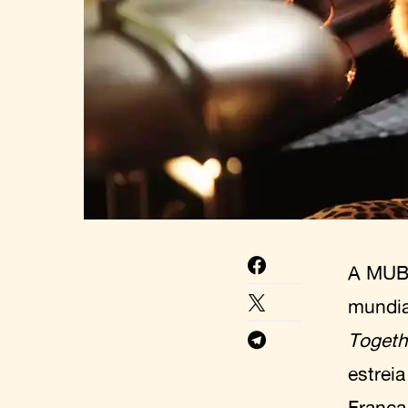
A MUBi
mundi
Togeth
estrei
França