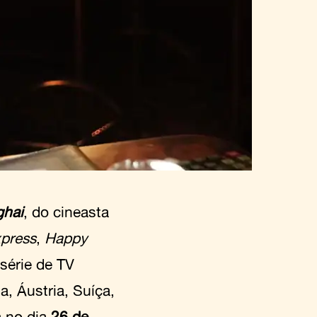
ghai
, do cineasta
press
,
Happy
série de TV
, Áustria, Suíça,
a no dia
26 de