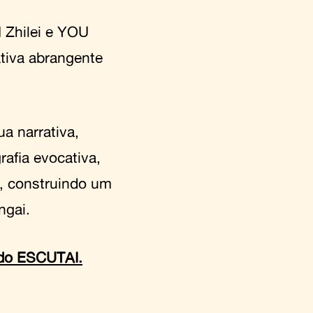
N Zhilei e YOU
tiva abrangente
a narrativa,
rafia evocativa,
, construindo um
angai.
 do ESCUTAI.