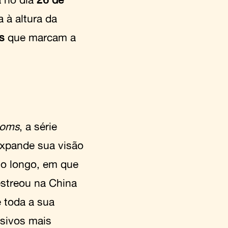
 à altura da
os
que marcam a
soms
, a série
expande sua visão
to longo, em que
estreou na China
 toda a sua
isivos mais