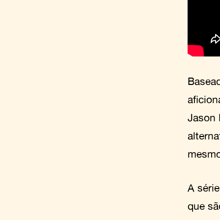
Basead
aficion
Jason 
alterna
mesm
A série
que sã