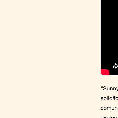
“Sunny
solidã
comuni
explora