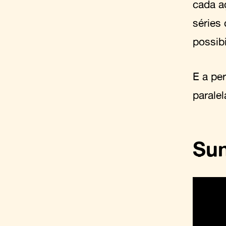
cada a
séries 
possib
E a pe
paralel
Su