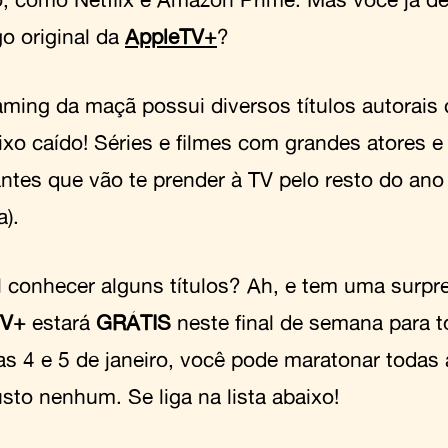
go original da
AppleTV+
?
aming da maçã possui diversos títulos autorais 
xo caído! Séries e filmes com grandes atores e a
antes que vão te prender à TV pelo resto do ano 
).
l conhecer alguns títulos? Ah, e tem uma surpr
TV+
estará
GRÁTIS
neste final de semana para t
as 4 e 5 de janeiro, você pode maratonar todas 
sto nenhum. Se liga na lista abaixo!