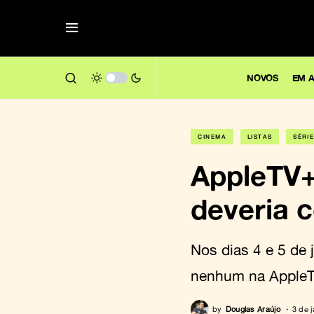
NOVOS
EM A
CINEMA
LISTAS
SÉRI
AppleTV+ 
deveria c
Nos dias 4 e 5 de
nenhum na Apple
by
Douglas Araújo
3 de 