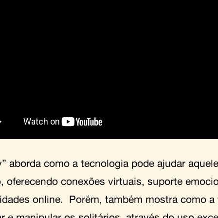
” aborda como a tecnologia pode ajudar aquel
o, oferecendo conexões virtuais, suporte emoci
dades online. Porém, também mostra como a 
r e manipular os solitários, através do uso exc