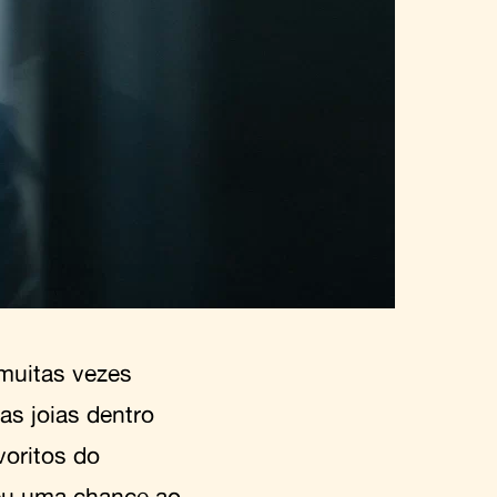
muitas vezes
as joias dentro
voritos do
deu uma chance ao