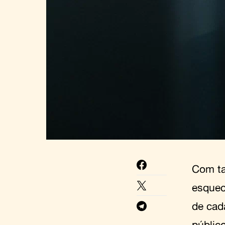
Com ta
esquec
de cad
públic