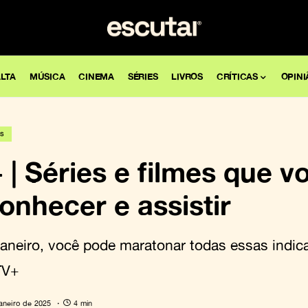
LTA
MÚSICA
CINEMA
SÉRIES
LIVROS
CRÍTICAS
OPINI
ES
| Séries e filmes que v
onhecer e assistir
 janeiro, você pode maratonar todas essas indi
TV+
janeiro de 2025
4 min