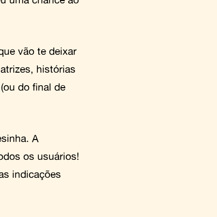
que vão te deixar
trizes, histórias
(ou do final de
esinha. A
odos os usuários!
as indicações