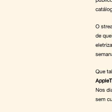
catálo
O stre
de quei
eletriz
semana
Que ta
Apple
Nos di
sem cu