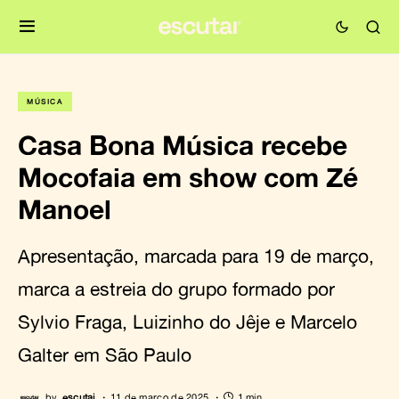
MÚSICA
Casa Bona Música recebe
Mocofaia em show com Zé
Manoel
Apresentação, marcada para 19 de março,
marca a estreia do grupo formado por
Sylvio Fraga, Luizinho do Jêje e Marcelo
Galter em São Paulo
by
escutai
11 de março de 2025
1 min