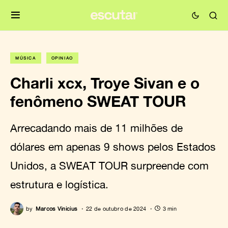
MÚSICA
OPINIÃO
Charli xcx, Troye Sivan e o
fenômeno SWEAT TOUR
Arrecadando mais de 11 milhões de
dólares em apenas 9 shows pelos Estados
Unidos, a SWEAT TOUR surpreende com
estrutura e logística.
by
Marcos Vinicius
22 de outubro de 2024
3 min