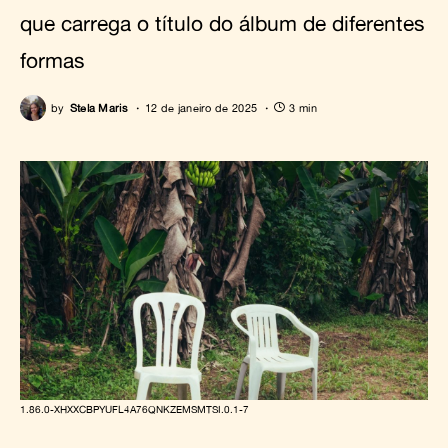
que carrega o título do álbum de diferentes
formas
by
Stela Maris
12 de janeiro de 2025
3 min
1.86.0-XHXXCBPYUFL4A76QNKZEMSMTSI.0.1-7