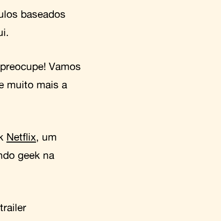
tulos baseados
i.
 preocupe! Vamos
 e muito mais a
ek
Netflix
, um
undo geek na
railer