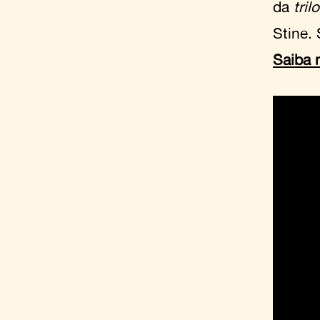
da
tril
Stine.
Saiba 