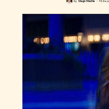
by
Diego Stedile
10 de j