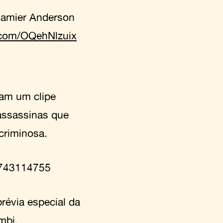
hamier Anderson
r.com/OQehNlzuix
ram um clipe
 assassinas que
criminosa.
6743114755
révia especial da
umbi.