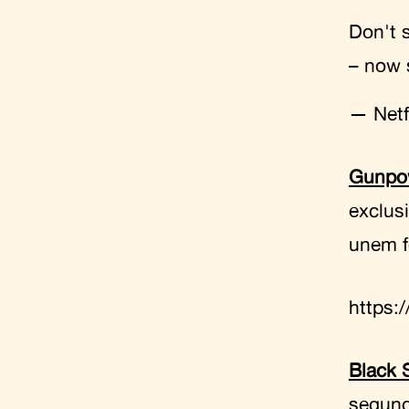
Don't 
– now 
— Netf
Gunpo
exclus
unem f
https:
Black
segund