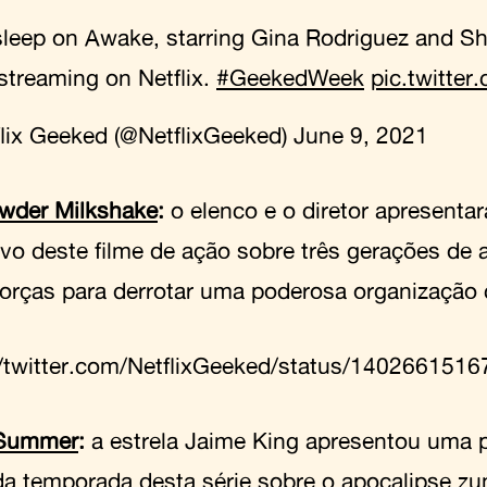
sleep on Awake, starring Gina Rodriguez and S
streaming on Netflix.
#GeekedWeek
pic.twitte
lix Geeked (@NetflixGeeked)
June 9, 2021
wder Milkshake
:
o elenco e o diretor apresenta
ivo deste filme de ação sobre três gerações de
orças para derrotar uma poderosa organização 
//twitter.com/NetflixGeeked/status/140266151
 Summer
:
a estrela Jaime King apresentou uma p
a temporada desta série sobre o apocalipse z