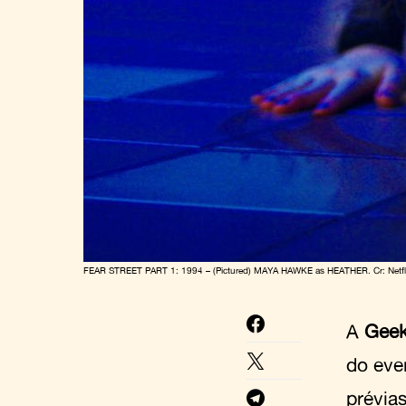
FEAR STREET PART 1: 1994 – (Pictured) MAYA HAWKE as HEATHER. Cr: Netfl
A
Gee
do even
prévia