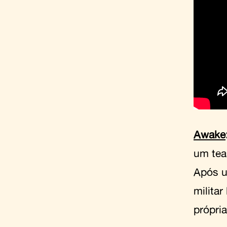
Awake
um teas
Após u
militar
própri