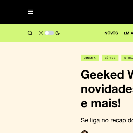
NOVOS
EM A
CINEMA
SÉRIES
STRE
Geeked We
novidades
e mais!
Se liga no recap d