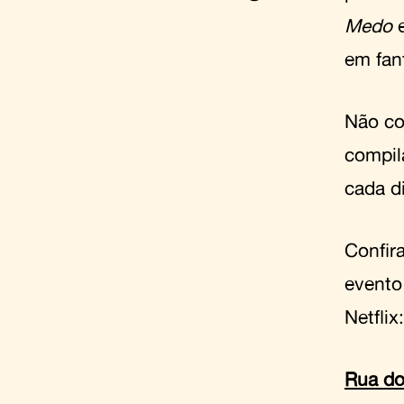
Medo
em fan
Não co
compil
cada d
Confir
evento
Netflix:
Rua d