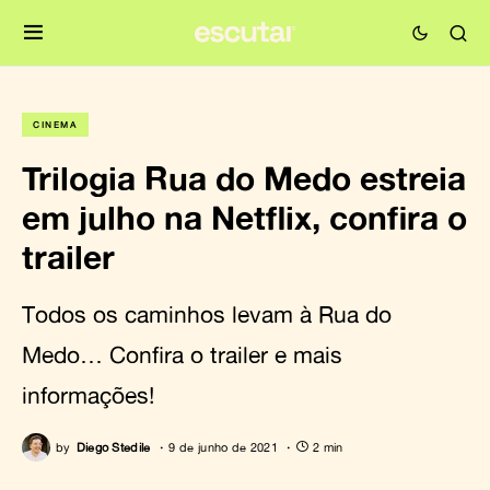
CINEMA
Trilogia Rua do Medo estreia
em julho na Netflix, confira o
trailer
Todos os caminhos levam à Rua do
Medo… Confira o trailer e mais
informações!
by
Diego Stedile
9 de junho de 2021
2 min