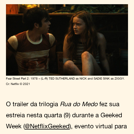
Fear Street Part 2: 1978 – (L-R) TED SUTHERLAND as NICK and SADIE SINK as ZIGGY.
Cr: Netflix © 2021
O trailer da trilogia
Rua do Medo
fez sua
estreia nesta quarta (9) durante a Geeked
Week (
@NetflixGeeked
), evento virtual para